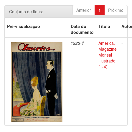
Anterior
1
Próximo
Conjunto de itens:
Pré-visualização
Data do
Título
Autor
documento
1923-?
America,
-
Magazine
Mensal
Illustrado
(1-4)