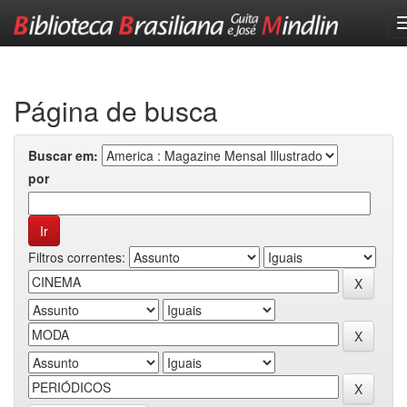
Skip
navigation
Página de busca
Buscar em:
por
Filtros correntes: