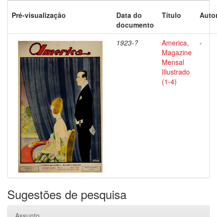
Pré-visualização
Data do
Título
Autor
documento
1923-?
America,
-
Magazine
Mensal
Illustrado
(1-4)
Sugestões de pesquisa
Assunto