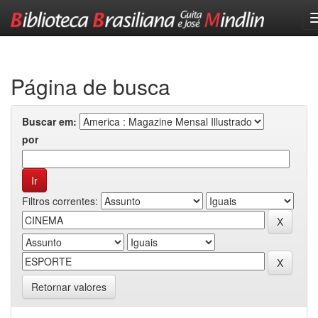
Skip
navigation
Página de busca
Buscar em:
por
Filtros correntes:
Retornar valores