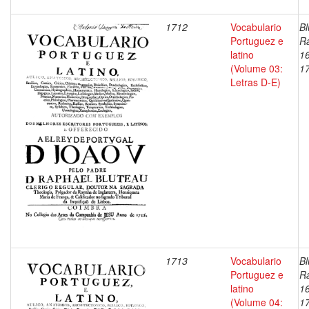
1712
Vocabulario
Bl
Portuguez e
Ra
latino
1
(Volume 03:
1
Letras D-E)
1713
Vocabulario
Bl
Portuguez e
Ra
latino
1
(Volume 04:
1