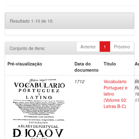
Resultado 1-10 de 10.
Anterior
1
Próximo
Conjunto de itens:
Pré-visualização
Data do
Título
A
documento
1712
Vocabulario
Bl
Portuguez e
Ra
latino
1
(Volume 02:
1
Letras B-C)