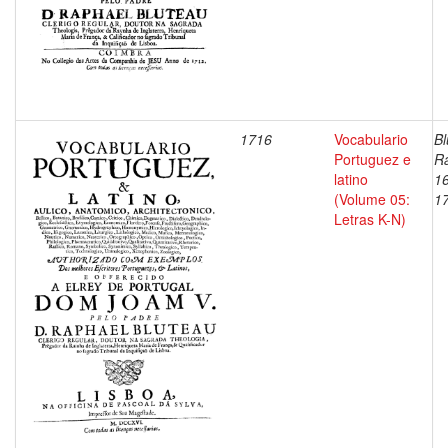
1716
Vocabulario
Bl
Portuguez e
Ra
latino
1
(Volume 05:
1
Letras K-N)