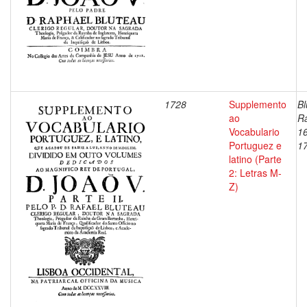
1728
Supplemento
Bl
ao
Ra
Vocabulario
1
Portuguez e
1
latino (Parte
2: Letras M-
Z)