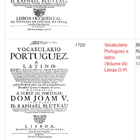
1720
Vocabulario
Bl
Portuguez e
Ra
latino
1
(Volume 06:
1
Letras O-P)