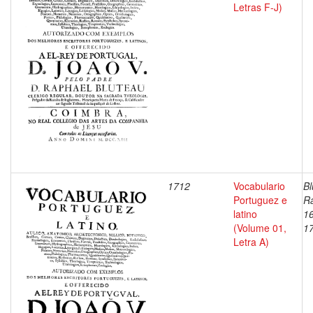
Letras F-J)
1712
Vocabulario
Bl
Portuguez e
Ra
latino
1
(Volume 01,
1
Letra A)