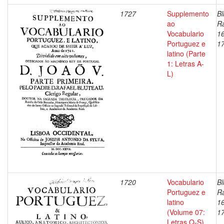
1727
Supplemento
Bl
ao
Ra
Vocabulario
1
Portuguez e
1
latino (Parte
1: Letras A-
L)
1720
Vocabulario
Bl
Portuguez e
Ra
latino
1
(Volume 07:
1
Letras Q-S)