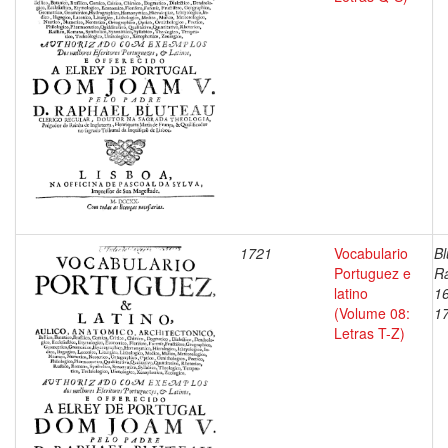
1721
Vocabulario
Bl
Portuguez e
Ra
latino
1
(Volume 08:
1
Letras T-Z)