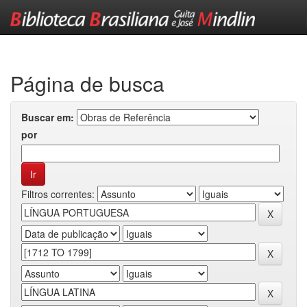
Skip
navigation
Página de busca
Buscar em:
por
Filtros correntes: