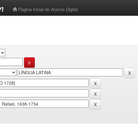
-->
Página inicial do Acervo Digital