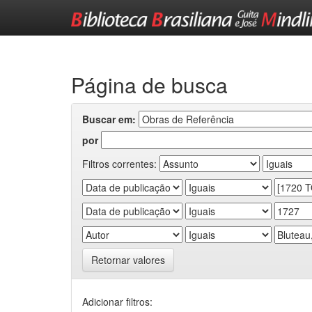
Skip
navigation
Página de busca
Buscar em:
por
Filtros correntes:
Retornar valores
Adicionar filtros: