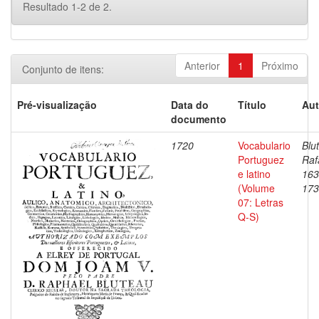
Resultado 1-2 de 2.
Anterior
1
Próximo
Conjunto de itens:
Pré-visualização
Data do
Título
Aut
documento
1720
Vocabulario
Blu
Portuguez
Raf
e latino
163
(Volume
173
07: Letras
Q-S)