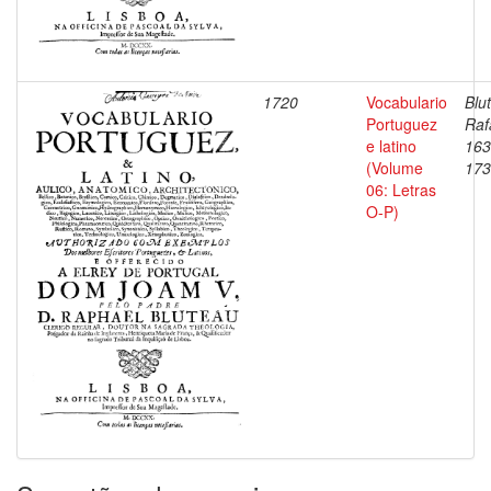
1720
Vocabulario
Blu
Portuguez
Raf
e latino
163
(Volume
173
06: Letras
O-P)