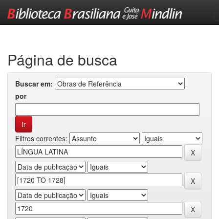
Skip
navigation
Página de busca
Buscar em:
por
Filtros correntes: