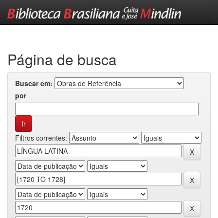
Skip
navigation
Página de busca
Buscar em:
por
Filtros correntes: