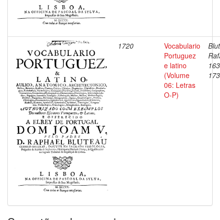
1720
Vocabulario
Blu
Portuguez
Raf
e latino
163
(Volume
173
06: Letras
O-P)