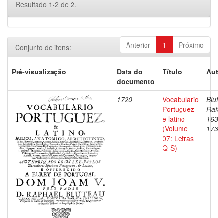
Resultado 1-2 de 2.
Anterior
1
Próximo
Conjunto de itens:
Pré-visualização
Data do
Título
Aut
documento
1720
Vocabulario
Blu
Portuguez
Raf
e latino
163
(Volume
173
07: Letras
Q-S)