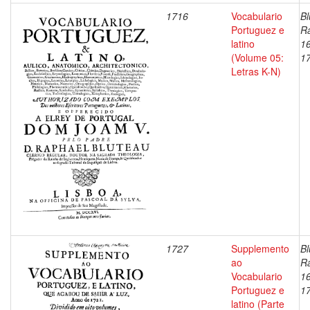
1716
Vocabulario
Bl
Portuguez e
Ra
latino
1
(Volume 05:
1
Letras K-N)
1727
Supplemento
Bl
ao
Ra
Vocabulario
1
Portuguez e
1
latino (Parte