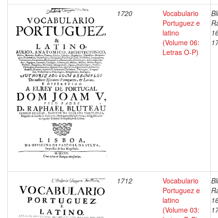
1720
Vocabulario
Bl
Portuguez e
Ra
latino
1
(Volume 06:
1
Letras O-P)
1712
Vocabulario
Bl
Portuguez e
Ra
latino
1
(Volume 03:
1