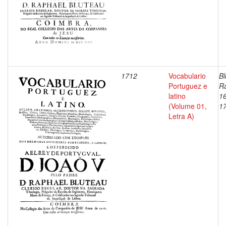
1712
Vocabulario
Bl
Portuguez e
Ra
latino
1
(Volume 01,
1
Letra A)