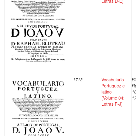
Letras D-E)
1713
Vocabulario
Bl
Portuguez e
Ra
latino
1
(Volume 04:
1
Letras F-J)