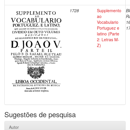
1728
Supplemento
Bl
ao
Ra
Vocabulario
1
Portuguez e
1
latino (Parte
2: Letras M-
Z)
Sugestões de pesquisa
Autor