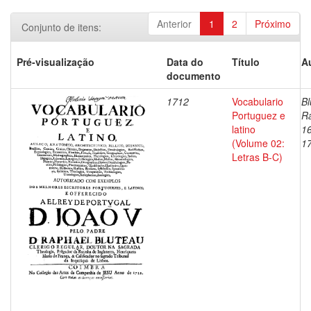
Anterior
1
2
Próximo
Conjunto de itens:
Pré-visualização
Data do
Título
A
documento
1712
Vocabulario
Bl
Portuguez e
Ra
latino
1
(Volume 02:
1
Letras B-C)