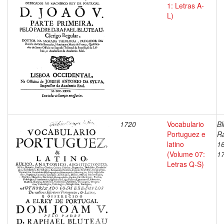
1: Letras A-
L)
1720
Vocabulario
Bl
Portuguez e
Ra
latino
1
(Volume 07:
1
Letras Q-S)