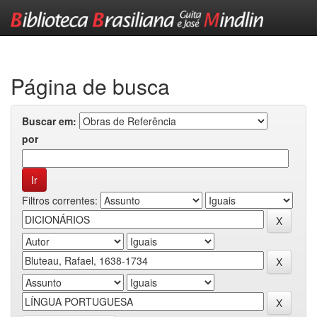
Skip
navigation
Página de busca
Buscar em:
por
Filtros correntes: