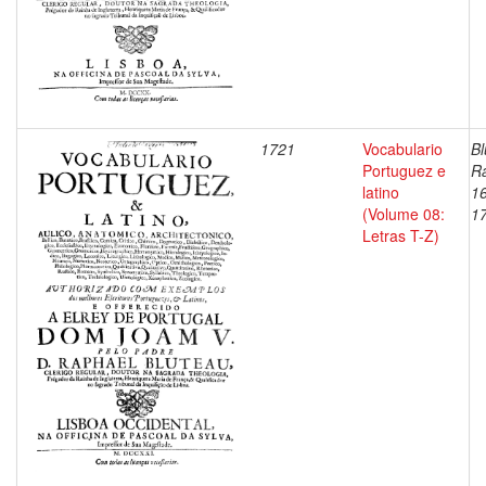
1721
Vocabulario
Bl
Portuguez e
Ra
latino
1
(Volume 08:
1
Letras T-Z)