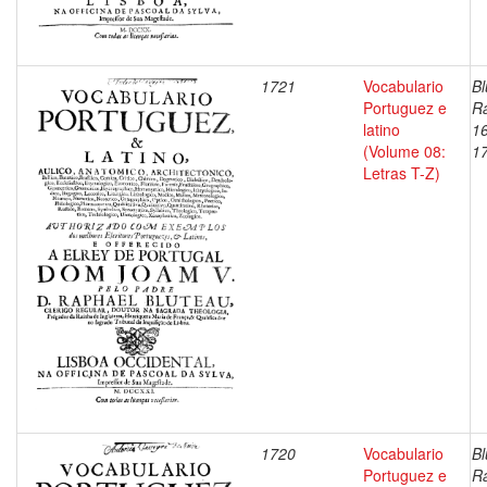
1721
Vocabulario
Bl
Portuguez e
Ra
latino
1
(Volume 08:
1
Letras T-Z)
1720
Vocabulario
Bl
Portuguez e
Ra