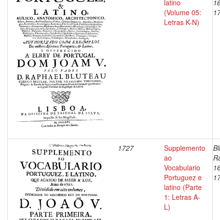
latino
1
(Volume 05:
1
Letras K-N)
1727
Supplemento
Bl
ao
Ra
Vocabulario
1
Portuguez e
1
latino (Parte
1: Letras A-
L)