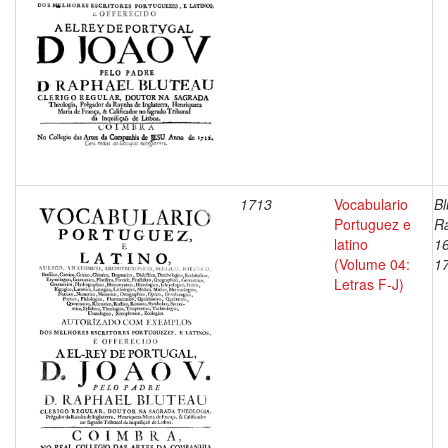
1713
Vocabulario
Bl
Portuguez e
Ra
latino
1
(Volume 04:
1
Letras F-J)