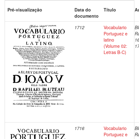
Pré-visualização
Data do
Título
A
documento
1712
Vocabulario
Bl
Portuguez e
Ra
latino
1
(Volume 02:
1
Letras B-C)
1716
Vocabulario
Bl
Portuguez e
Ra