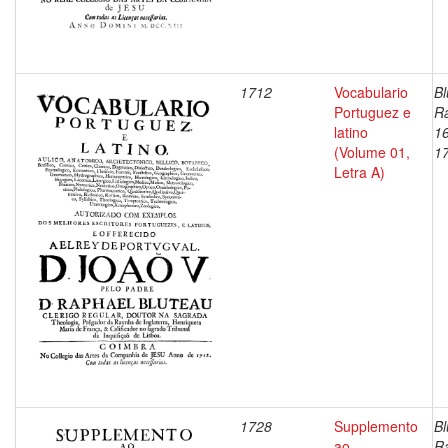
1712
Vocabulario
Bl
Portuguez e
Ra
latino
1
(Volume 01,
1
Letra A)
1728
Supplemento
Bl
ao
Ra