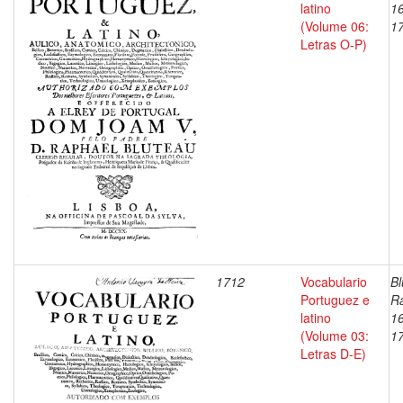
latino
1
(Volume 06:
1
Letras O-P)
1712
Vocabulario
Bl
Portuguez e
Ra
latino
1
(Volume 03:
1
Letras D-E)