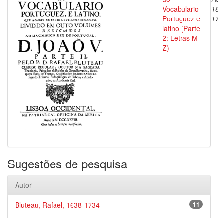
Vocabulario
1
Portuguez e
1
latino (Parte
2: Letras M-
Z)
Sugestões de pesquisa
Autor
Bluteau, Rafael, 1638-1734
11