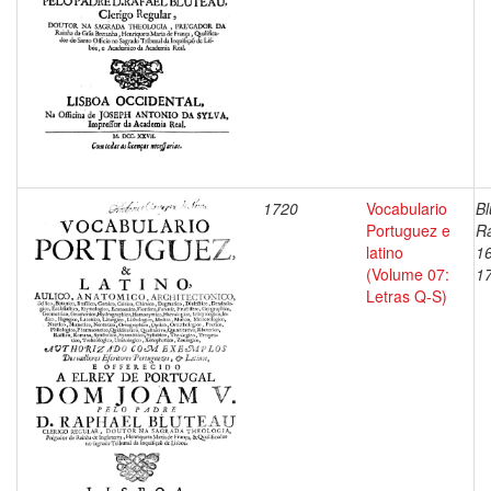
1720
Vocabulario
Bl
Portuguez e
Ra
latino
1
(Volume 07:
1
Letras Q-S)