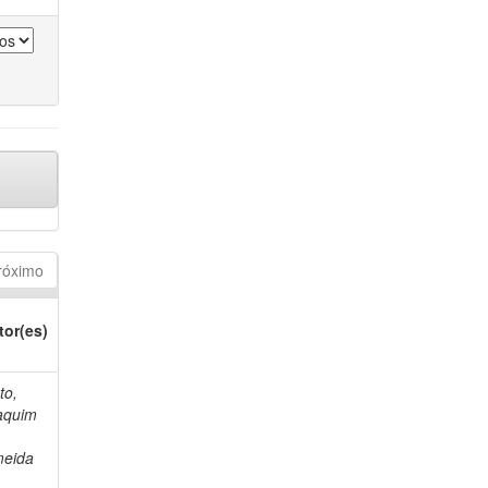
róximo
tor(es)
to,
aquim
meida