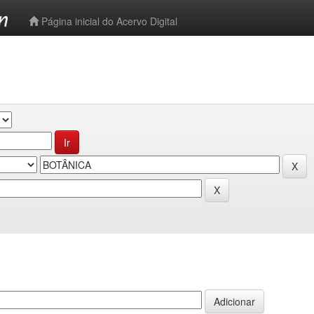
-->
Página inicial do Acervo Digital