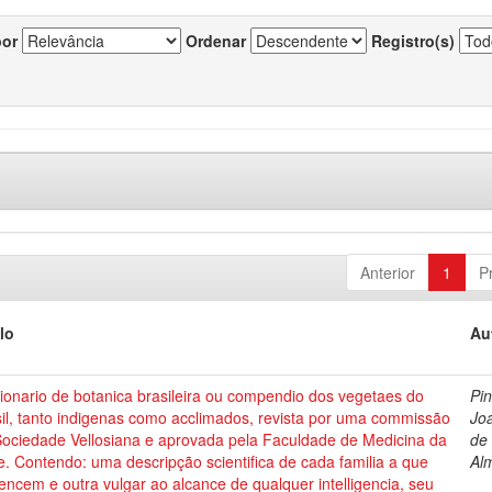
por
Ordenar
Registro(s)
Anterior
1
P
lo
Au
ionario de botanica brasileira ou compendio dos vegetaes do
Pin
il, tanto indigenas como acclimados, revista por uma commissão
Jo
Sociedade Vellosiana e aprovada pela Faculdade de Medicina da
de
e. Contendo: uma descripção scientifica de cada familia a que
Al
encem e outra vulgar ao alcance de qualquer intelligencia, seu