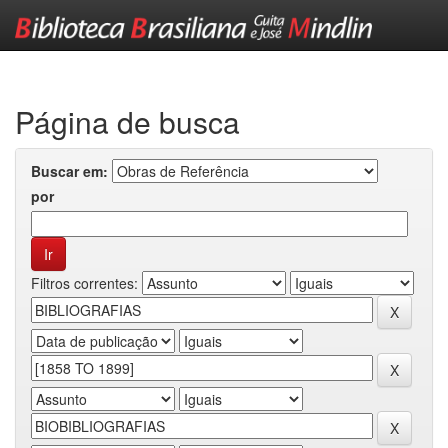
Skip
navigation
Página de busca
Buscar em:
por
Filtros correntes: