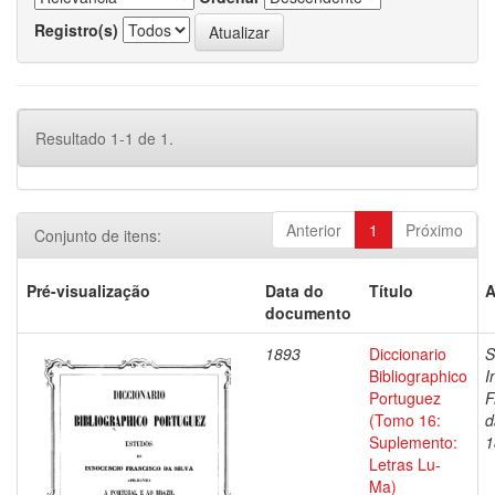
Registro(s)
Resultado 1-1 de 1.
Anterior
1
Próximo
Conjunto de itens:
Pré-visualização
Data do
Título
A
documento
1893
Diccionario
S
Bibliographico
I
Portuguez
F
(Tomo 16:
d
Suplemento:
1
Letras Lu-
Ma)