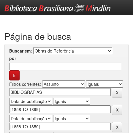
Skip
navigation
Página de busca
Buscar em:
por
Filtros correntes: