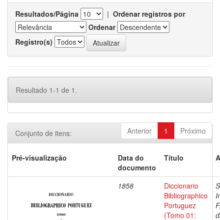
Resultados/Página
|
Ordenar registros por
Ordenar
Registro(s)
Resultado 1-1 de 1.
Anterior
1
Próximo
Conjunto de itens:
Pré-visualização
Data do
Título
A
documento
1858
Diccionario
S
Bibliographico
I
Portuguez
F
(Tomo 01:
d