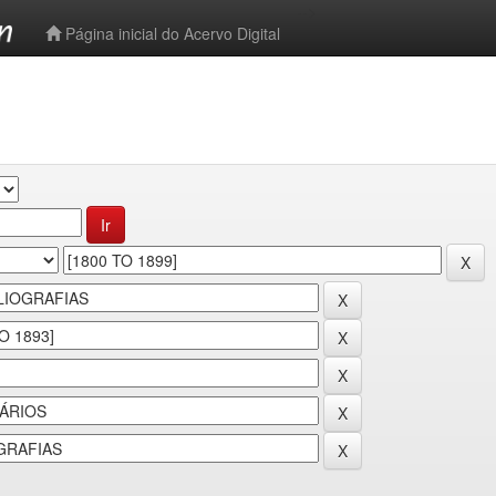
-->
Página inicial do Acervo Digital