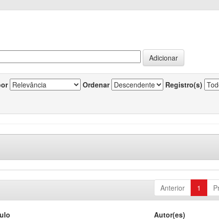
por
Ordenar
Registro(s)
Anterior
1
P
tulo
Autor(es)