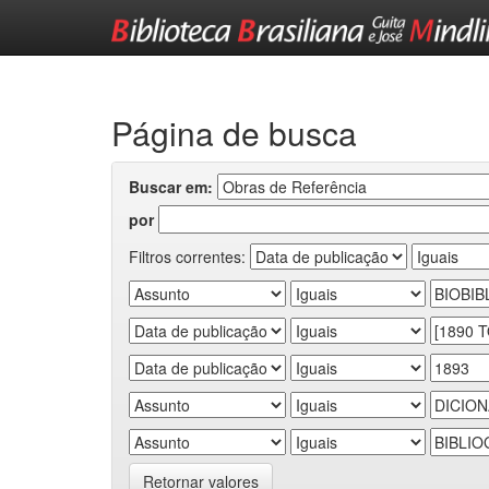
Skip
navigation
Página de busca
Buscar em:
por
Filtros correntes:
Retornar valores