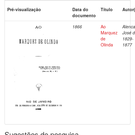
Pré-visualização
Data do
Título
Autor
documento
1866
Ao
Alenca
Marquez
José d
de
1829-
Olinda
1877
Sugestões de pesquisa