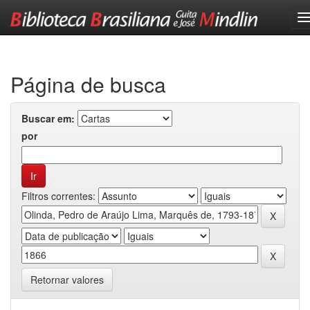
Skip
navigation
Página de busca
Buscar em:
por
Filtros correntes:
Retornar valores