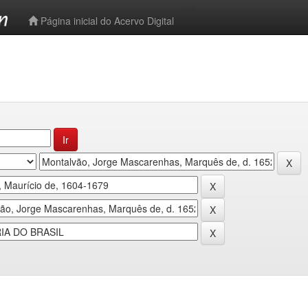
-->
Página inicial do Acervo Digital