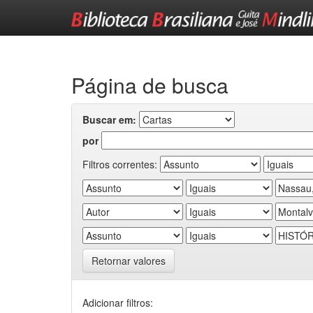
Skip
navigation
Página de busca
Buscar em:
por
Filtros correntes:
Retornar valores
Adicionar filtros: