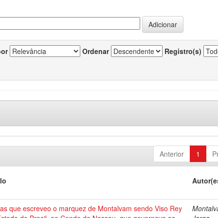
por
Ordenar
Registro(s)
Anterior
1
P
lo
Autor(e
tas que escreveo o marquez de Montalvam sendo Viso Rey
Montalv