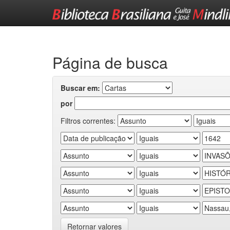
Skip
navigation
Página de busca
Buscar em:
por
Filtros correntes:
Retornar valores