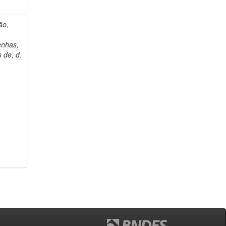
ão,
nhas,
 de, d.