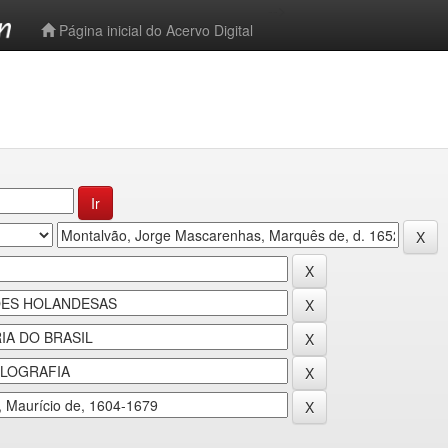
-->
Página inicial do Acervo Digital