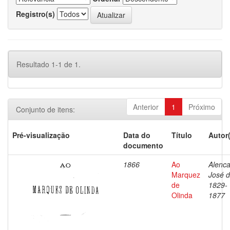
Registro(s)
Resultado 1-1 de 1.
Anterior
1
Próximo
Conjunto de itens:
Pré-visualização
Data do
Título
Autor
documento
1866
Ao
Alenca
Marquez
José d
de
1829-
Olinda
1877