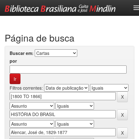
Skip
navigation
Página de busca
Buscar em:
por
Filtros correntes: