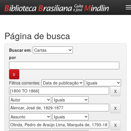
Skip
navigation
Página de busca
Buscar em:
por
Filtros correntes: