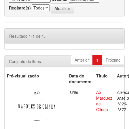
Registro(s)
Resultado 1-1 de 1.
Anterior
1
Próximo
Conjunto de itens:
Pré-visualização
Data do
Título
Autor
documento
1866
Ao
Alenca
Marquez
José d
de
1829-
Olinda
1877