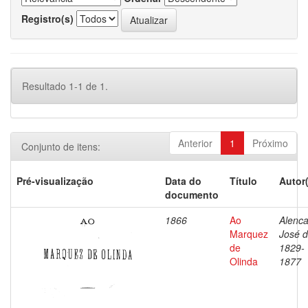
Registro(s)
Resultado 1-1 de 1.
Anterior
1
Próximo
Conjunto de itens:
Pré-visualização
Data do
Título
Autor
documento
1866
Ao
Alenca
Marquez
José d
de
1829-
Olinda
1877