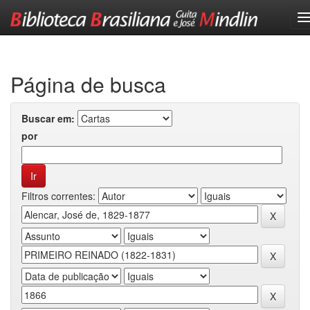
Skip
navigation
Página de busca
Buscar em:
por
Filtros correntes: