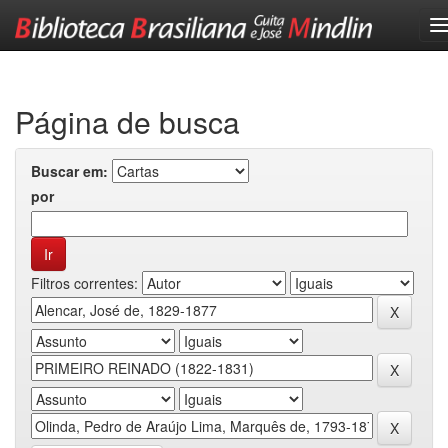
Skip
navigation
Página de busca
Buscar em:
por
Filtros correntes: