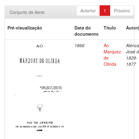
Anterior
1
Próximo
Conjunto de itens:
Pré-visualização
Data do
Título
Autor
documento
1866
Ao
Alenca
Marquez
José d
de
1829-
Olinda
1877