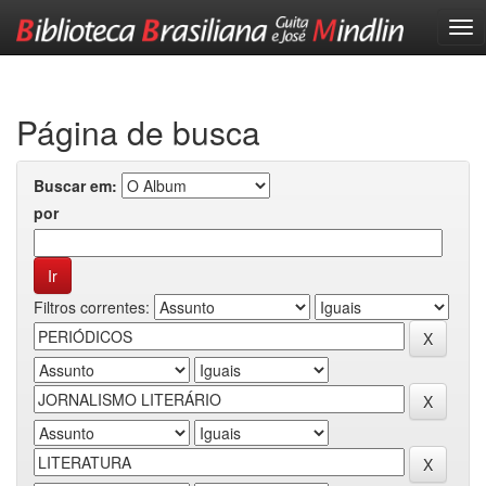
Skip
navigation
Página de busca
Buscar em:
por
Filtros correntes: