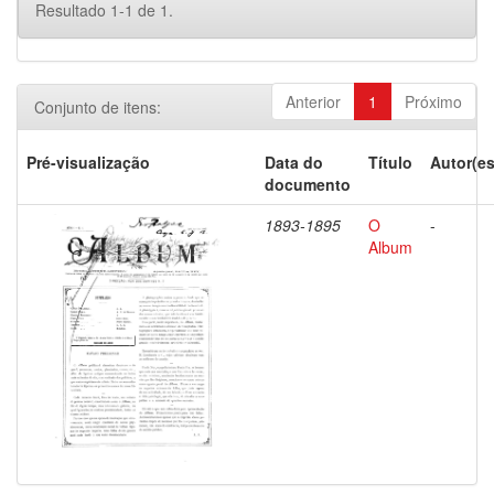
Resultado 1-1 de 1.
Anterior
1
Próximo
Conjunto de itens:
Pré-visualização
Data do
Título
Autor(es
documento
1893-1895
O
-
Album