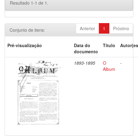
Resultado 1-1 de 1.
Anterior
1
Próximo
Conjunto de itens:
Pré-visualização
Data do
Título
Autor(es
documento
1893-1895
O
-
Album