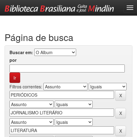
Skip
navigation
Página de busca
Buscar em:
por
Filtros correntes: