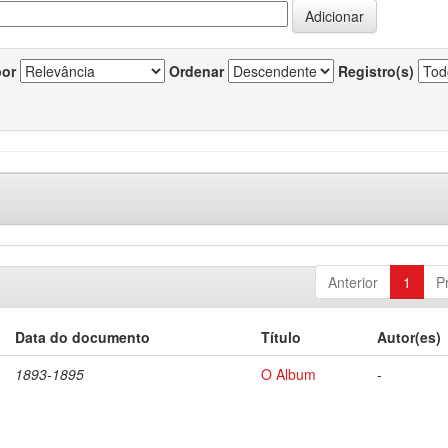
por
Ordenar
Registro(s)
Anterior
1
P
Data do documento
Título
Autor(es)
1893-1895
O Album
-