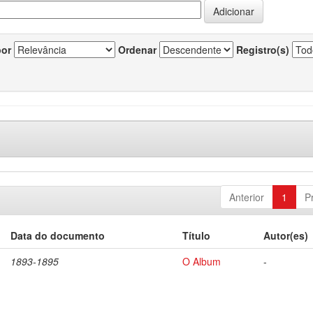
por
Ordenar
Registro(s)
Anterior
1
P
Data do documento
Título
Autor(es)
1893-1895
O Album
-