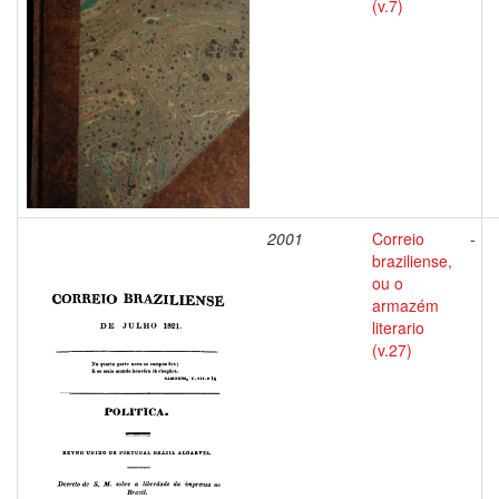
(v.7)
2001
Correio
-
braziliense,
ou o
armazém
literario
(v.27)