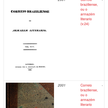
braziliense,
ou o
armazém
literario
(v.24)
2001
Correio
-
braziliense,
ou o
armazém
literario