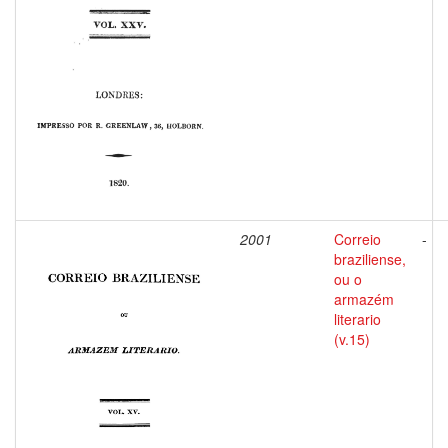
2001
Correio
-
braziliense,
ou o
armazém
literario
(v.15)