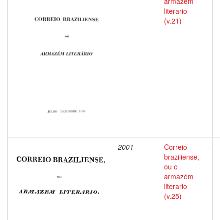
armazém
literario
(v.21)
2001
Correio
-
braziliense,
ou o
armazém
literario
(v.25)