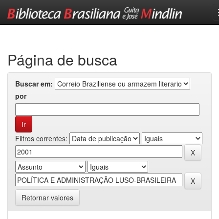
Skip
navigation
Página de busca
Buscar em:
por
Filtros correntes:
Retornar valores