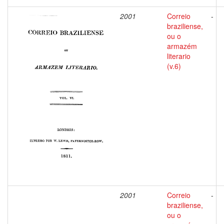
2001
Correio
-
braziliense,
ou o
armazém
literario
(v.6)
2001
Correio
-
braziliense,
ou o