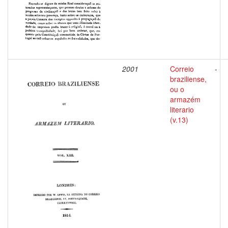
2001
Correio
-
braziliense,
ou o
armazém
literario
(v.13)