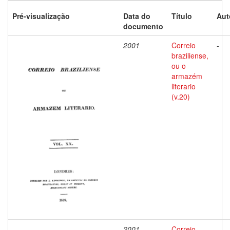
Pré-visualização
Data do
Título
Aut
documento
2001
Correio
-
braziliense,
ou o
armazém
literario
(v.20)
2001
Correio
-