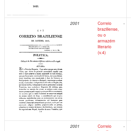
2001
Correio
-
braziliense,
ou o
armazém
literario
(v.4)
2001
Correio
-