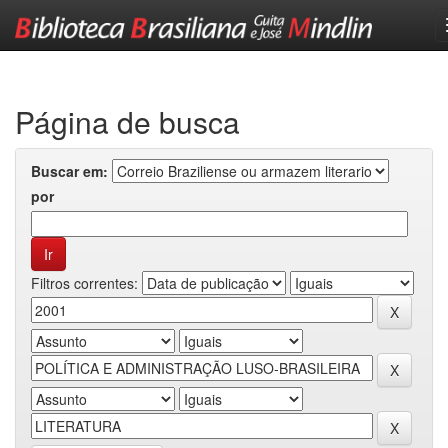
Skip
navigation
Página de busca
Buscar em:
por
Filtros correntes: