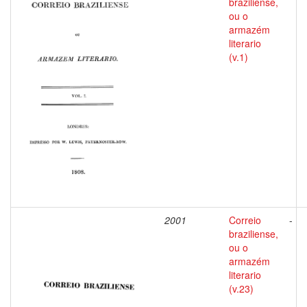
braziliense,
ou o
armazém
literario
(v.1)
2001
Correio
-
braziliense,
ou o
armazém
literario
(v.23)