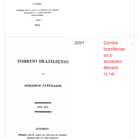
2001
Correio
-
braziliense,
ou o
armazém
literario
(v.14)