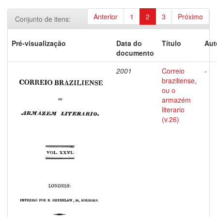
Anterior
1
2
3
Próximo
Conjunto de itens:
Pré-visualização
Data do
Título
Aut
documento
2001
Correio
-
braziliense,
ou o
armazém
literario
(v.26)