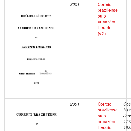
2001
Correio
-
braziliense,
ou o
armazém
literario
(v.2)
2001
Correio
Cos
braziliense,
Hipó
ou o
Jos
armazém
177
literario
182