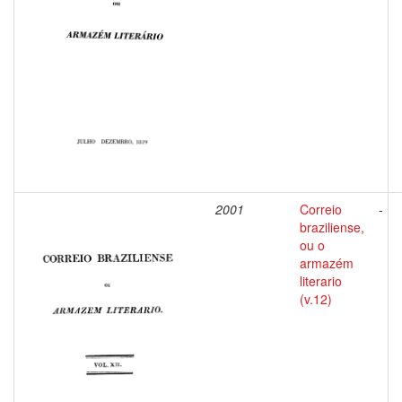
2001
Correio
-
braziliense,
ou o
armazém
literario
(v.12)