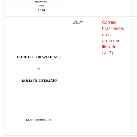
2001
Correio
-
braziliense,
ou o
armazém
literario
(v.17)