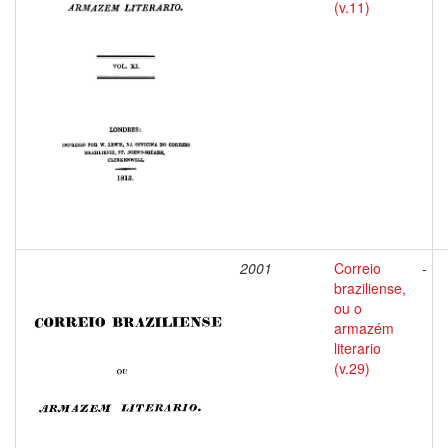
(v.11)
2001
Correio
-
braziliense,
ou o
armazém
literario
(v.29)