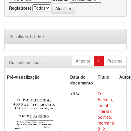
Registro(s)
Resultado 1-1 de 1.
Anterior
1
Próximo
Conjunto de itens:
Pré-visualização
Data do
Título
Autor
documento
1814
O
-
Patriota,
jornal
litterario,
político,
mercantil
(t. 2, n.