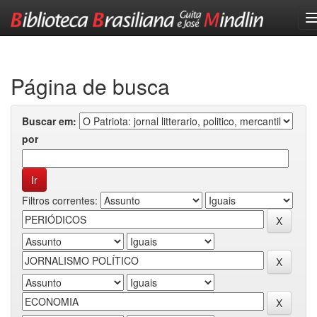
Skip
navigation
Página de busca
Buscar em:
por
Filtros correntes: