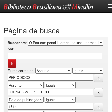
Skip
navigation
Página de busca
Buscar em:
por
Filtros correntes: