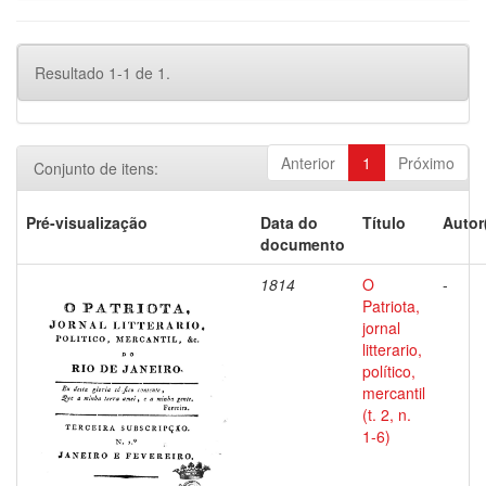
Resultado 1-1 de 1.
Anterior
1
Próximo
Conjunto de itens:
Pré-visualização
Data do
Título
Autor
documento
1814
O
-
Patriota,
jornal
litterario,
político,
mercantil
(t. 2, n.
1-6)