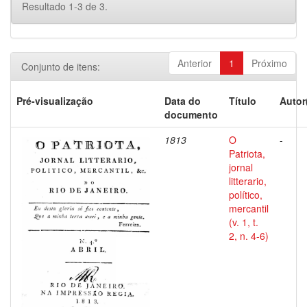
Resultado 1-3 de 3.
Anterior
1
Próximo
Conjunto de itens:
Pré-visualização
Data do
Título
Autor
documento
1813
O
-
Patriota,
jornal
litterario,
político,
mercantil
(v. 1, t.
2, n. 4-6)