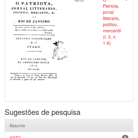
Patriota,
jornal
litterario,
político,
mercantil
(t. 3, n.
1-6)
Sugestões de pesquisa
Assunto
3