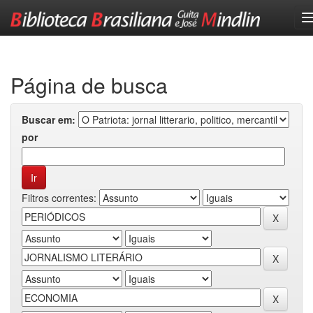
Skip
navigation
Página de busca
Buscar em:
por
Filtros correntes: