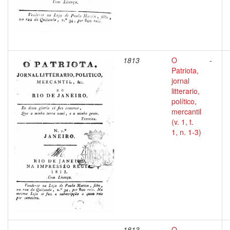
1813
O
-
Patriota,
jornal
litterario,
político,
mercantil
(v. 1, t.
1, n. 1-3)
1813
O
-