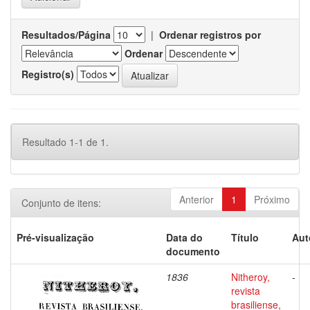
Resultados/Página
|
Ordenar registros por
Ordenar
Registro(s)
Resultado 1-1 de 1.
Anterior
1
Próximo
Conjunto de itens:
Pré-visualização
Data do
Título
Aut
documento
1836
Nitheroy,
-
revista
brasiliense,