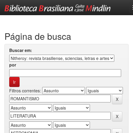
Skip
navigation
Página de busca
Buscar em:
por
Filtros correntes: