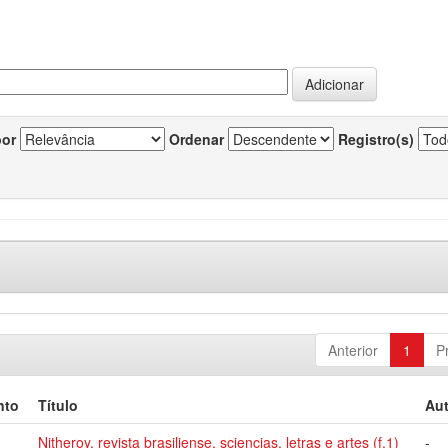
por
Ordenar
Registro(s)
Anterior
1
P
nto
Título
Aut
Nitheroy, revista brasiliense, sciencias, letras e artes (f.1)
-