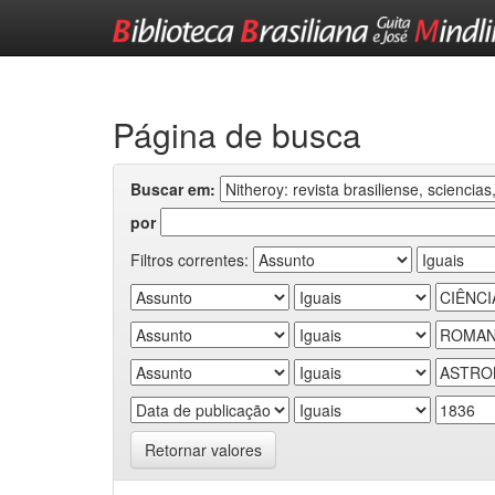
Skip
navigation
Página de busca
Buscar em:
por
Filtros correntes:
Retornar valores