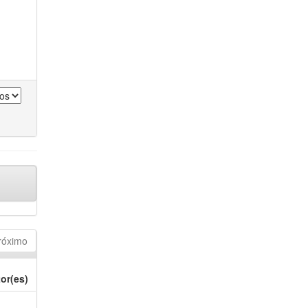
róximo
or(es)