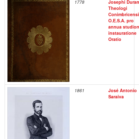
1778
Josephi Dura
Theologi
Conimbricens
O.E.S.A. pro
annua studio
instauratione
Oratio
1861
José Antonio
Saraiva