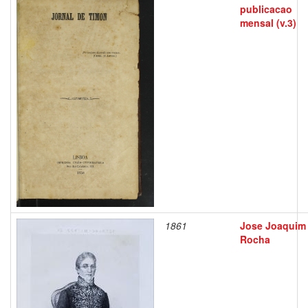
publicacao
mensal (v.3)
1861
Jose Joaquim
Rocha