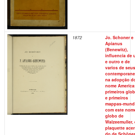
1872
Jo. Schoner e 
Apianus
(Benewitz),
influencia de
e outro e de
varios de seu
contemporan
na adopção d
nome America
primeiros glo
e primeiros
mappas-mund
com este nom
globo de
Walzeemuller, 
plaquette ace
do de Schöne