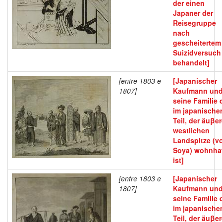
der einen
Japaner der
Reisegruppe
nach
gescheitertem
Suizidversuch
behandelt]
[entre 1803 e
[Japanischer
1807]
Kaufmann un
seine Familie 
im japanische
Teil, der äuβe
westlichen
Landspitze (v
Soya) wohnha
ist]
[entre 1803 e
[Japanischer
1807]
Kaufmann un
seine Familie 
im japanische
Teil, der äuβe