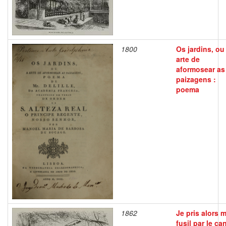
1800
Os jardins, ou
arte de
aformosear as
paizagens :
poema
1862
Je pris alors 
fusil par le c