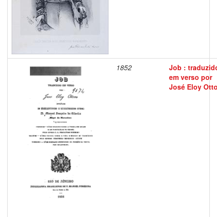
1852
Job : traduzid
em verso por
José Eloy Ott