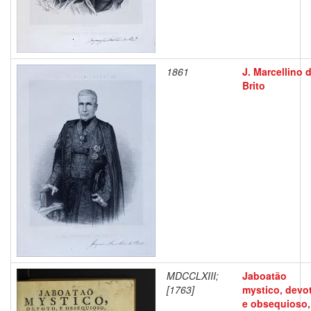
1861
J. Marcellino 
Brito
MDCCLXIII;
Jaboatão
[1763]
mystico, devo
e obsequioso,