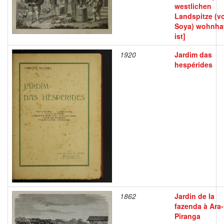
westlichen
Landspitze (v
Soya) wohnha
ist]
1920
Jardim das
hespérides
1862
Jardin de la
fazenda à Ara-
Piranga