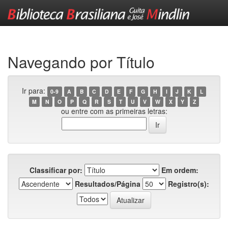
Skip
navigation
Navegando por Título
Ir para:
0-9
A
B
C
D
E
F
G
H
I
J
K
L
M
N
O
P
Q
R
S
T
U
V
W
X
Y
Z
ou entre com as primeiras letras:
Classificar por:
Em ordem:
Resultados/Página
Registro(s):