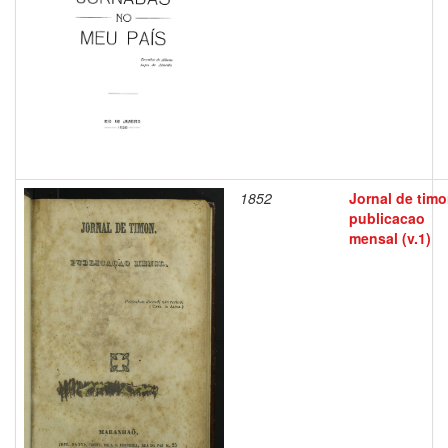
1852
Jornal de timo
publicacao
mensal (v.1)