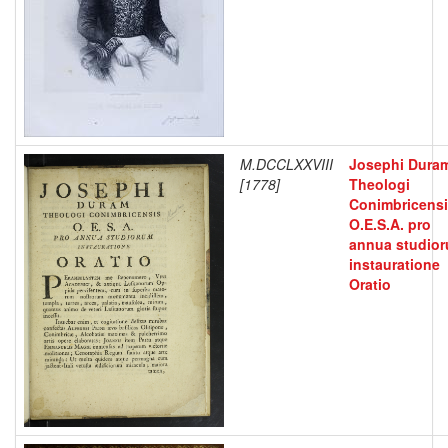
M.DCCLXXVIII
Josephi Dura
[1778]
Theologi
Conimbricens
O.E.S.A. pro
annua studio
instauratione
Oratio