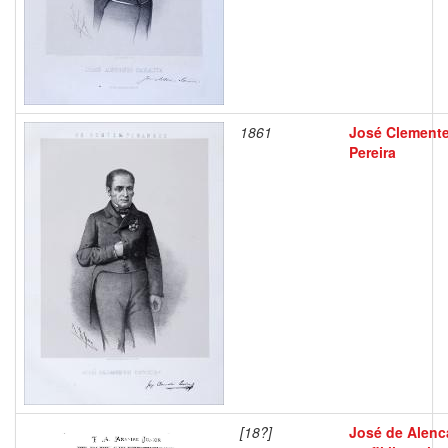
1861
José Clement
Pereira
[18?]
José de Alenca