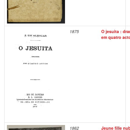
1875
O jesuita : dr
em quatro act
1862
Jeune fille nub