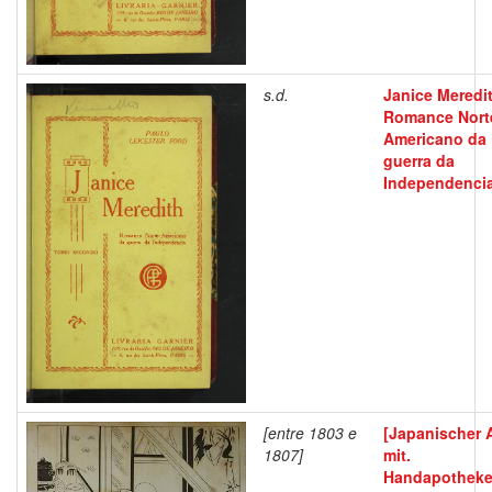
s.d.
Janice Meredit
Romance Nort
Americano da
guerra da
Independenci
[entre 1803 e
[Japanischer A
1807]
mit.
Handapotheke