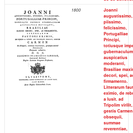
1800
Joanni
augustissimo,
piissimo,
felicissimo,
Portugalliae
Principi,
totiusque impe
gubernaculum
auspicatius
moderanti,
Brasiliae max
decori, spei, a
firmamento.
Litterarum fau
eximio, de reb
a lusit. ad
Tripolim virilit,
gestis Carmen
obsequii,
summae
reverentiae,