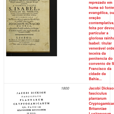
reprezado em
huma só fonte
evangélica, o
oração
contemplativa
feita por devo
particular a
gloriosa rainh
Isabel: titular
venerável ord
teceira da
penitencia do
convento de S
Francisco da
cidade da
Bahia...
1800
Jacobi Dickso
fasciculus
plantarum
Cryptogamica
Britanniae
Lusitanorum