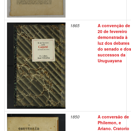
1865
A convenção de
20 de fevereiro
demonstrada à
luz dos debates
do senado e do
successos da
Uruguayana
1850
A conversão de
Philemon, e
Ariano. Cratorio