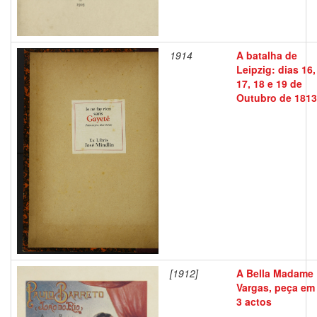
1914
A batalha de
Leipzig: dias 16,
17, 18 e 19 de
Outubro de 1813
[1912]
A Bella Madame
Vargas, peça em
3 actos