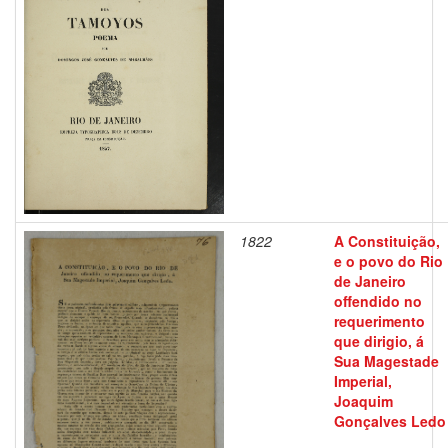
1822
A Constituição,
e o povo do Rio
de Janeiro
offendido no
requerimento
que dirigio, á
Sua Magestade
Imperial,
Joaquim
Gonçalves Ledo