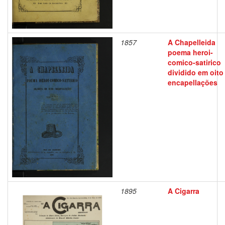
1857
A Chapelleida
poema heroi-
comico-satirico
dividido em oito
encapellações
1895
A Cigarra