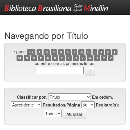
Skip
navigation
Navegando por Título
Ir para:
0-9
A
B
C
D
E
F
G
H
I
J
K
L
M
N
O
P
Q
R
S
T
U
V
W
X
Y
Z
ou entre com as primeiras letras:
Classificar por:
Em ordem:
Resultados/Página
Registro(s):