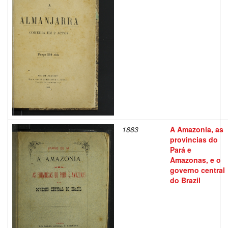
1883
A Amazonia, as
provincias do
Pará e
Amazonas, e o
governo central
do Brazil