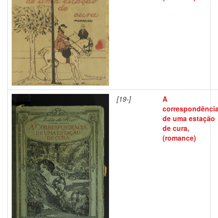
[19-]
A
correspondênci
de uma estação
de cura,
(romance)