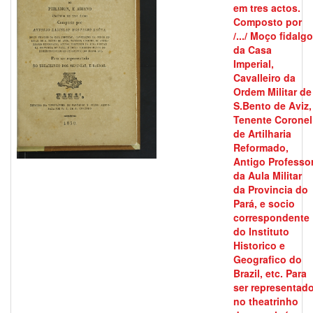
em tres actos.
Composto por
/.../ Moço fidalgo
da Casa
Imperial,
Cavalleiro da
Ordem Militar de
S.Bento de Aviz,
Tenente Coronel
de Artilharia
Reformado,
Antigo Professo
da Aula Militar
da Provincia do
Pará, e socio
correspondente
do Instituto
Historico e
Geografico do
Brazil, etc. Para
ser representad
no theatrinho