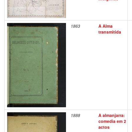
1863
A Alma
transmitida
1888
A almanjarra:
comedia em 2
actos