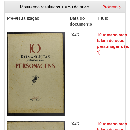
Mostrando resultados 1 a 50 de 4645
Próximo >
Pré-visualização
Data do
Título
documento
1946
10 romancistas
falam de seus
personagens (e.
1)
1946
10 romancistas
falam de seus