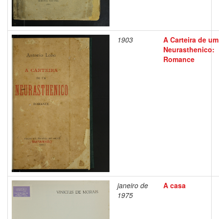
1903
A Carteira de um
Neurasthenico:
Romance
janeiro de
A casa
1975