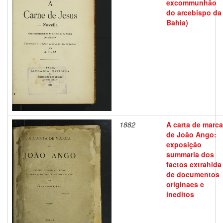
excommunhão
do arcebispo da
Bahia)
1882
A carta de marca
de João Ango:
exposição
summaria dos
factos extrahida
de documentos
originaes e
ineditos