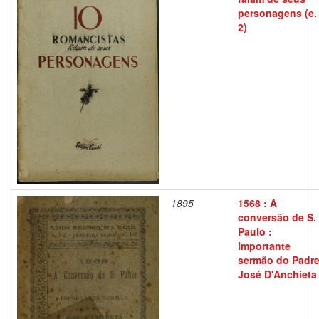
personagens (e.
2)
1895
1568 : A
conversão de S.
Paulo :
importante
sermão do Padr
José D'Anchieta