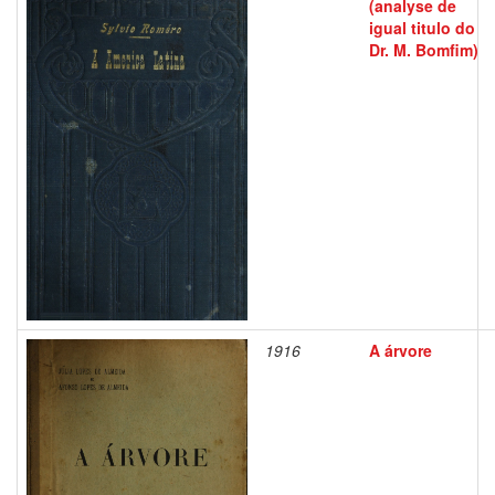
(analyse de
igual titulo do
Dr. M. Bomfim)
1916
A árvore