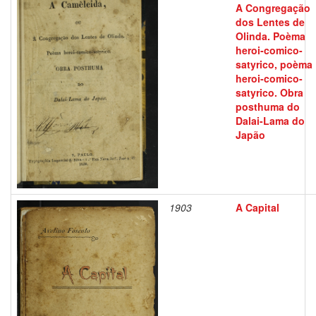
A Congregação
dos Lentes de
Olinda. Poèma
heroi-comico-
satyrico, poèma
heroi-comico-
satyrico. Obra
posthuma do
Dalai-Lama do
Japão
1903
A Capital