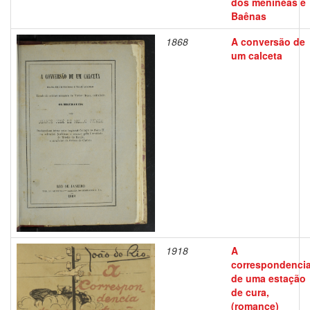
dos meninéas e
Baênas
1868
A conversão de
um calceta
1918
A
correspondenci
de uma estação
de cura,
(romance)