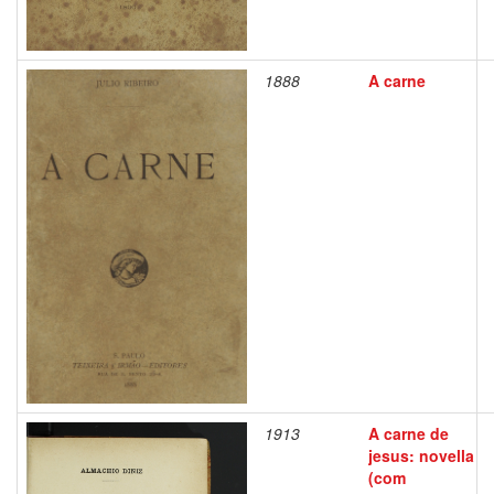
1888
A carne
1913
A carne de
jesus: novella
(com