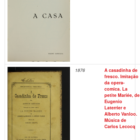
1876
A casadinha de
fresco. Imitação
da opera-
comica. La
petite Mariée, de
Eugenio
Laterrier e
Alberto Vanloo.
Música de
Carlos Lecocq