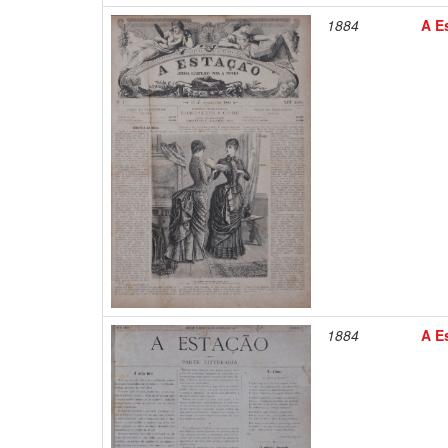
1884
A Es
1884
A Es