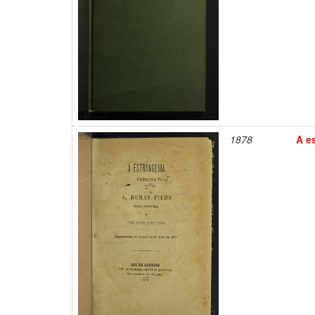
1878
A e