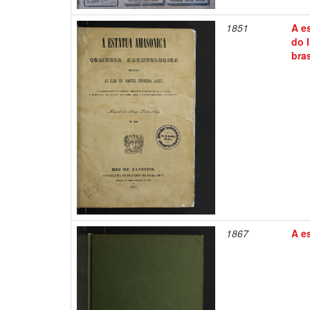
1851
A e
do 
bras
1867
A e