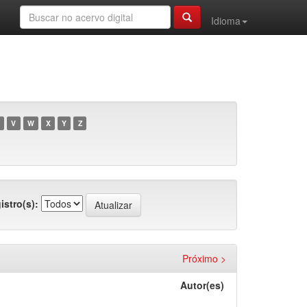
Idioma
V
W
X
Y
Z
istro(s):
Próximo >
Autor(es)