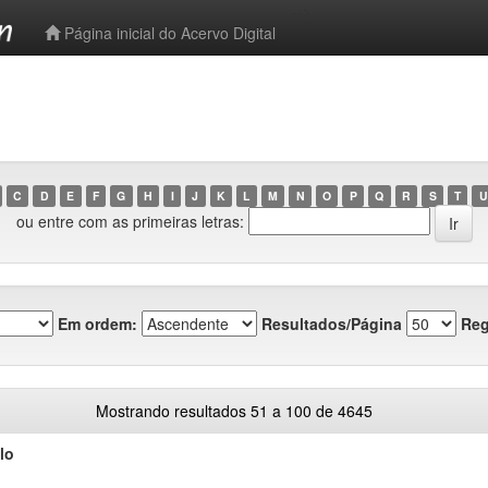
-->
Página inicial do Acervo Digital
C
D
E
F
G
H
I
J
K
L
M
N
O
P
Q
R
S
T
U
ou entre com as primeiras letras:
Em ordem:
Resultados/Página
Reg
Mostrando resultados 51 a 100 de 4645
lo