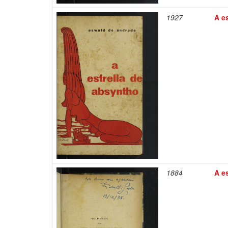
1927
A es
1884
A es