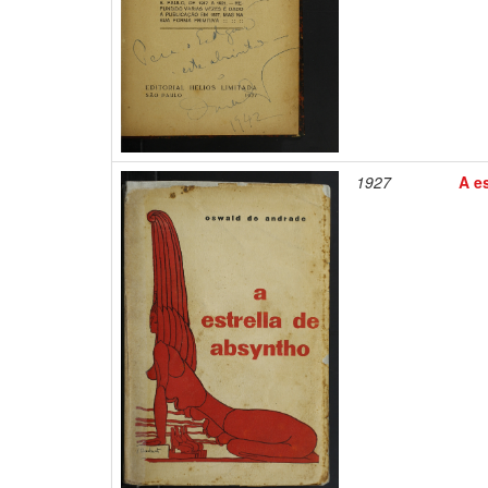
1927
A es