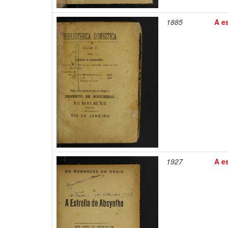
1885
A es
1927
A es