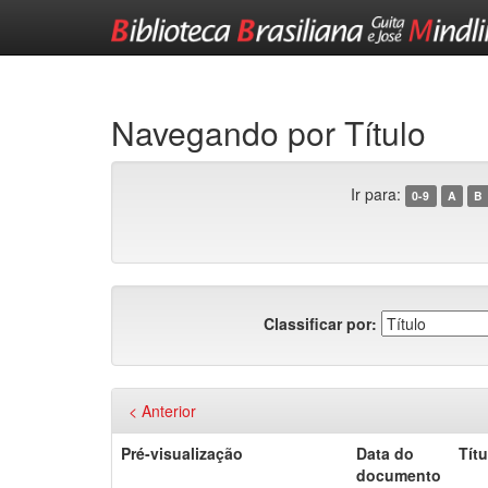
Skip
navigation
Navegando por Título
Ir para:
0-9
A
B
Classificar por:
< Anterior
Pré-visualização
Data do
Títu
documento