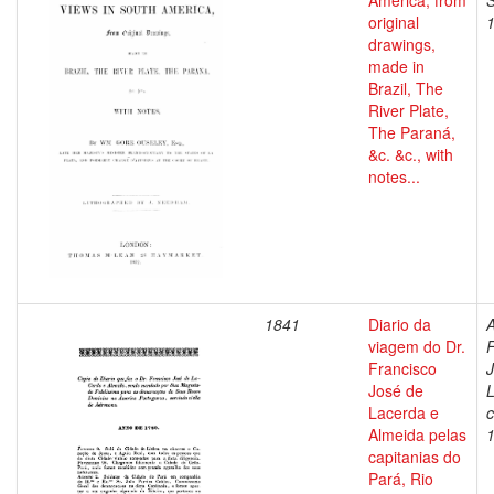
America, from
S
original
drawings,
made in
Brazil, The
River Plate,
The Paraná,
&c. &c., with
notes...
1841
Diario da
A
viagem do Dr.
F
Francisco
José de
L
Lacerda e
c
Almeida pelas
capitanias do
Pará, Rio