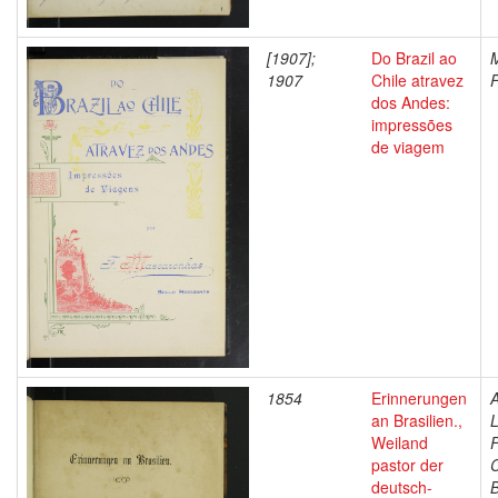
[1907];
Do Brazil ao
1907
Chile atravez
F
dos Andes:
impressões
de viagem
1854
Erinnerungen
A
an Brasilien.,
L
Weiland
F
pastor der
C
deutsch-
B