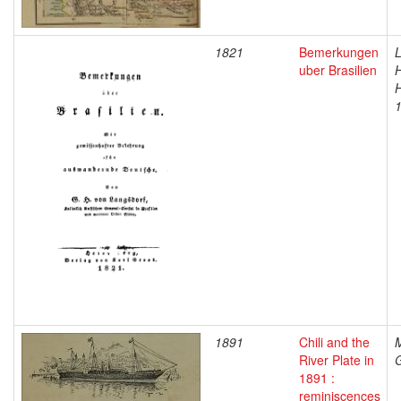
1821
Bemerkungen
L
uber Brasilien
H
H
1891
Chili and the
M
River Plate in
1891 :
reminiscences