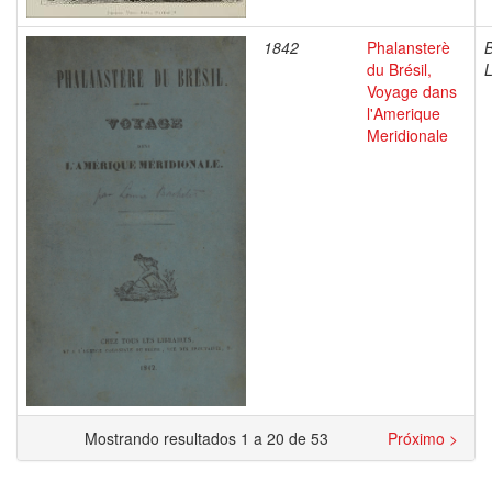
1842
Phalansterè
B
du Brésil,
L
Voyage dans
l'Amerique
Meridionale
Mostrando resultados 1 a 20 de 53
Próximo >