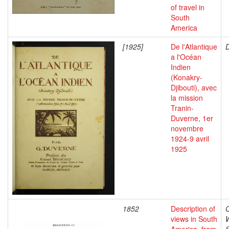
of travel in
South
America
[1925]
De l'Atlantique
D
a l'Océan
Indien
(Konakry-
Djibouti), avec
la mission
Tranin-
Duverne, 1er
novembre
1924-9 avril
1925
1852
Description of
O
views in South
W