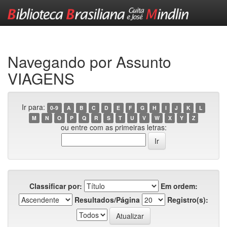
Skip
navigation
Navegando por Assunto
VIAGENS
Ir para:
0-9
A
B
C
D
E
F
G
H
I
J
K
L
M
N
O
P
Q
R
S
T
U
V
W
X
Y
Z
ou entre com as primeiras letras:
Classificar por:
Em ordem:
Resultados/Página
Registro(s):