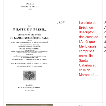
1827
Le pilote du
R
Brésil, ou
A
descripton
b
des côtes de
1
l'Amérique
M
Méridionale,
l
comprises
d
entre l'île
Santa-
Catarina et
celle de
Maranhaõ,...