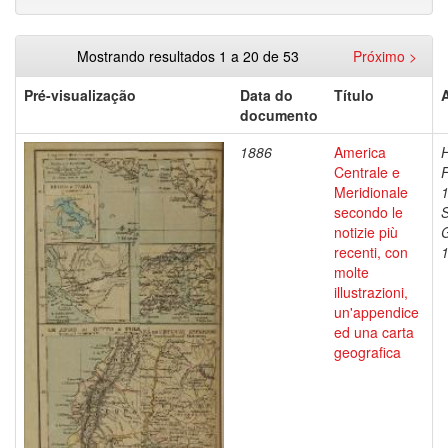
Mostrando resultados 1 a 20 de 53
Próximo >
Pré-visualização
Data do
Título
documento
1886
America
H
Centrale e
F
Meridionale
secondo le
S
notizie più
recenti, con
molte
illustrazioni,
un'appendice
ed una carta
geografica