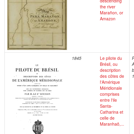
descending
the river
Marañon, or
Amazon
1845
Le pilote du
R
Brésil, ou
A
description
b
des côtes de
l'Amérique
Méridionale
comprises
entre l'ile
Santa-
Catharina et
celle de
Maranhaõ,...