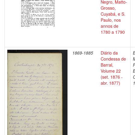
Negro, Matto-
Grosso,
Cuyabá, e S.
Paulo, nos
annos de
1780 a 1790
1869-1885
Diário da
B
Condessa de
Barral,
P
Volume 22
B
(set. 1876 -
abr. 1877)