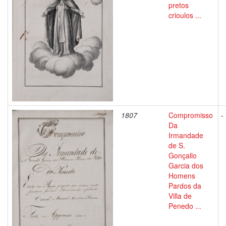
pretos
crioulos ...
1807
Compromisso
-
Da
Irmandade
de S.
Gonçallo
Garcia dos
Homens
Pardos da
Villa de
Penedo ...