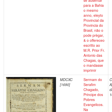
se ausentar
para a Bahia
o mesmo
anno, eleyto
Provincial da
Provincia do
Brasil, não o
pode prègar,
& o offereceo
escritto ao
M.R. Prior Fr.
Antonio das
Chagas, que
o mandasse
imprimir
MDCXC
Sermam do
C
[1690]
Serafim
A
Chagado,
d
Principe dos
1
Pobres
Evangelicos.
Na