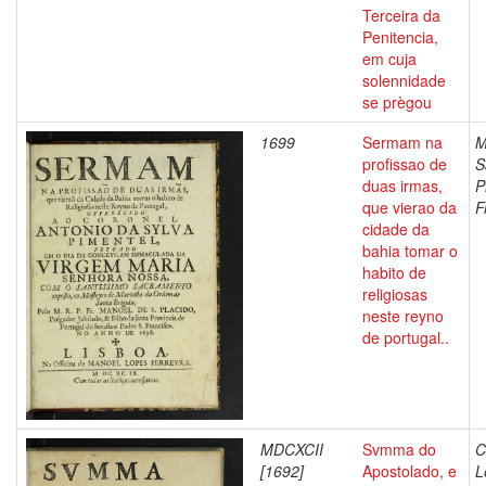
Terceira da
Penitencia,
em cuja
solennidade
se prègou
1699
Sermam na
M
profissao de
S
duas irmas,
P
que vierao da
F
cidade da
bahia tomar o
habito de
religiosas
neste reyno
de portugal..
MDCXCII
Svmma do
C
[1692]
Apostolado, e
L