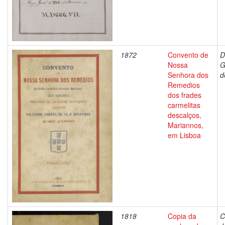
1872
Convento de
D
Nossa
G
Senhora dos
d
Remedios
dos frades
carmelitas
descalços,
Mariannos,
em Lisboa
1818
Copia da
C