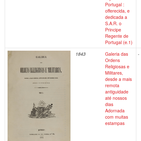
Portugal :
offerecida, e
dedicada a
S.A.R. o
Principe
Regente de
Portugal (e.1)
1843
Galeria das
-
Ordens
Religiosas e
Militares,
desde a mais
remota
antiguidade
até nossos
dias
Adornada
com muitas
estampas