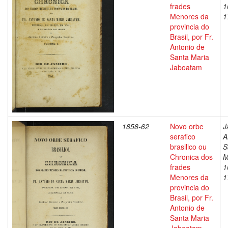
frades
1
Menores da
1
provincia do
Brasil, por Fr.
Antonio de
Santa Maria
Jaboatam
1858-62
Novo orbe
J
serafico
A
brasilico ou
S
Chronica dos
M
frades
1
Menores da
1
provincia do
Brasil, por Fr.
Antonio de
Santa Maria