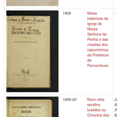
1905
Notas
-
históricas da
Igreja de
Nossa
Senhora da
Penha e das
missões dos
capuchinhos
da Prefeitura
de
Pernambuco
1858-62
Novo orbe
J
serafico
A
brasilico ou
S
Chronica dos
M