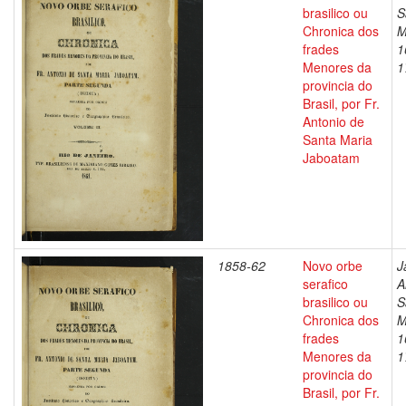
brasilico ou
S
Chronica dos
M
frades
1
Menores da
1
provincia do
Brasil, por Fr.
Antonio de
Santa Maria
Jaboatam
1858-62
Novo orbe
J
serafico
A
brasilico ou
S
Chronica dos
M
frades
1
Menores da
1
provincia do
Brasil, por Fr.