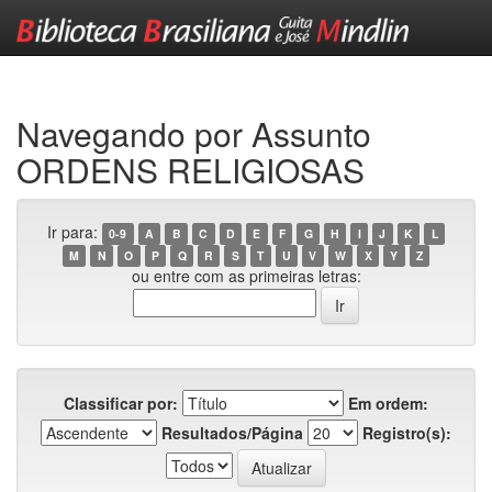
Skip
navigation
Navegando por Assunto
ORDENS RELIGIOSAS
Ir para:
0-9
A
B
C
D
E
F
G
H
I
J
K
L
M
N
O
P
Q
R
S
T
U
V
W
X
Y
Z
ou entre com as primeiras letras:
Classificar por:
Em ordem:
Resultados/Página
Registro(s):