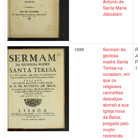
Antonio de
Santa Maria
Jaboatam
1699
Sermam da
R
gloriosa
J
madre Santa
F
Teresa na
1
occasiam, em
que os
religiosos
carmelitas
descalços
abriraõ a sua
Igreja nova
da Bahia,
pregado pelo
muyto
reverendo