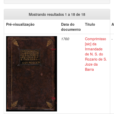
Mostrando resultados 1 a 18 de 18
Pré-visualização
Data do
Título
A
documento
1760
Comprimisso
-
[sic] da
Irmandade
de N. S. do
Rozario de S.
Joze da
Barra