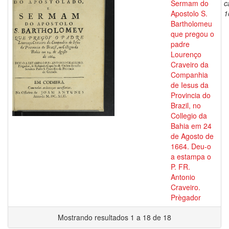
Sermam do
c
Apostolo S.
1
Bartholomeu
que pregou o
padre
Lourenço
Craveiro da
Companhia
de Iesus da
Provincia do
Brazil, no
Collegio da
Bahia em 24
de Agosto de
1664. Deu-o
a estampa o
P. FR.
Antonio
Craveiro.
Prègador
Mostrando resultados 1 a 18 de 18