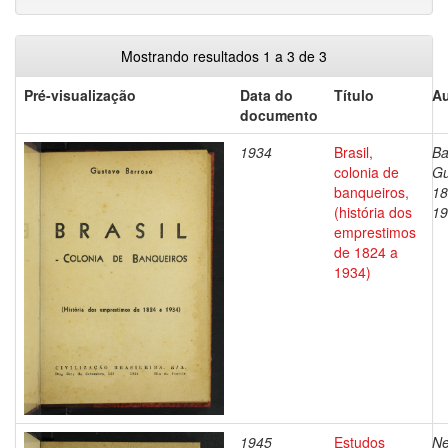
Mostrando resultados 1 a 3 de 3
Pré-visualização
Data do
Título
Au
documento
1934
Brasil,
Ba
colonia de
Gu
banqueiros,
18
(história dos
19
emprestimos
de 1824 a
1934)
1945
Estudos
Ne