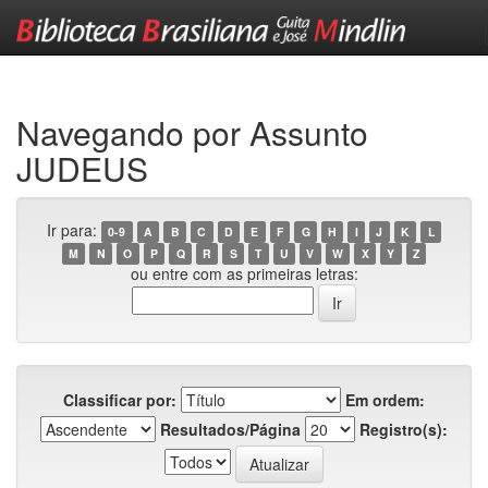
Skip
navigation
Navegando por Assunto
JUDEUS
Ir para:
0-9
A
B
C
D
E
F
G
H
I
J
K
L
M
N
O
P
Q
R
S
T
U
V
W
X
Y
Z
ou entre com as primeiras letras:
Classificar por:
Em ordem:
Resultados/Página
Registro(s):