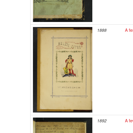
1888
A fe
1892
A fe