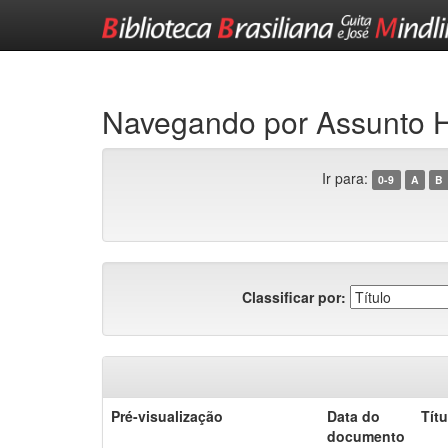
Skip
navigation
Navegando por Assunto
Ir para:
0-9
A
B
Classificar por:
Pré-visualização
Data do
Títu
documento