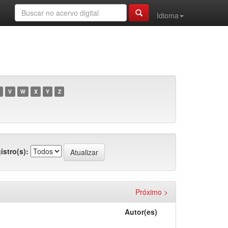
Idioma
V
W
X
Y
Z
istro(s):
Próximo >
Autor(es)