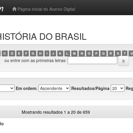
-->
Página inicial do Acervo Digital
 HISTÓRIA DO BRASIL
C
D
E
F
G
H
I
J
K
L
M
N
O
P
Q
R
S
T
U
ou entre com as primeiras letras:
Em ordem:
Resultados/Página
Reg
Mostrando resultados 1 a 20 de 659
lo