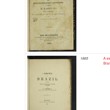
1865
A es
Bran