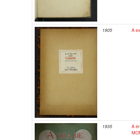
1905
A ex
1935
A ér
MCM