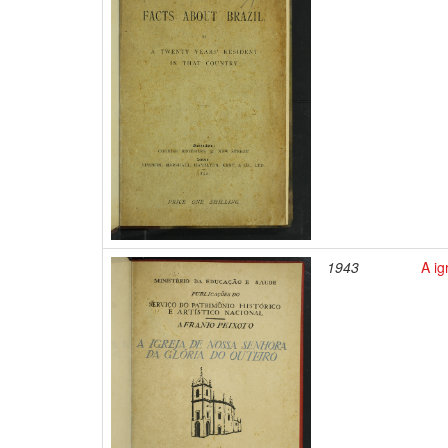
1943
A ig