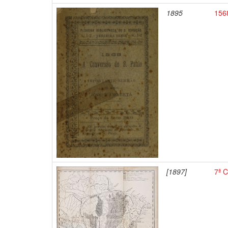
1895
1568
[1897]
7ª C