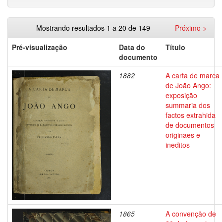
Mostrando resultados 1 a 20 de 149
Próximo >
Pré-visualização
Data do
Título
documento
1882
A carta de marca
de João Ango:
exposição
summaria dos
factos extrahida
de documentos
originaes e
ineditos
1865
A convenção de