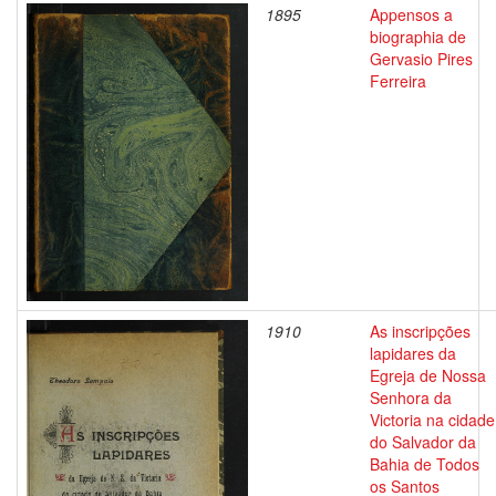
1895
Appensos a
biographia de
Gervasio Pires
Ferreira
1910
As inscripções
lapidares da
Egreja de Nossa
Senhora da
Victoria na cidade
do Salvador da
Bahia de Todos
os Santos