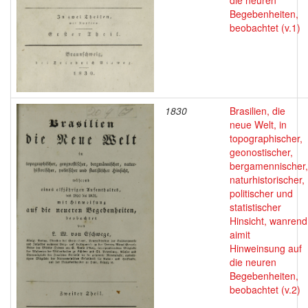
die neuren
Begebenheiten,
beobachtet (v.1)
1830
Brasilien, die
neue Welt, in
topographischer,
geonostischer,
bergamennischer,
naturhistorischer,
politischer und
statistischer
Hinsicht, wanrend
aimit
Hinweinsung auf
die neuren
Begebenheiten,
beobachtet (v.2)