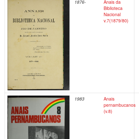
1876-
Anais da
Biblioteca
Nacional
v.7(1879/80)
1983
Anais
pernambucanos
(v.8)