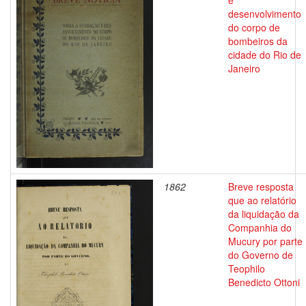
e
desenvolvimento
do corpo de
bombeiros da
cidade do Rio de
Janeiro
1862
Breve resposta
que ao relatório
da liquidação da
Companhia do
Mucury por parte
do Governo de
Teophilo
Benedicto Ottoni