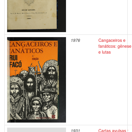
1976
Cangaceiros e
fanáticos: gênese
e lutas
1931
Cartas avulsas :