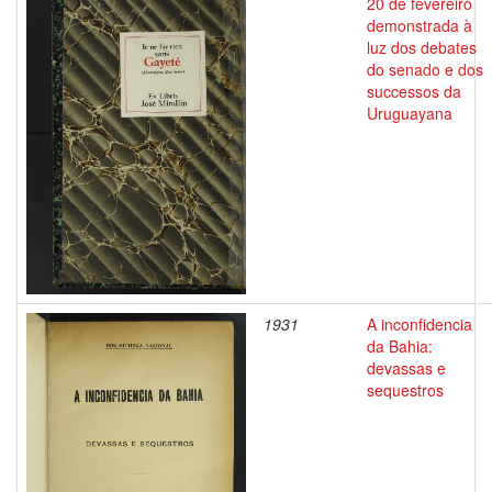
20 de fevereiro
demonstrada à
luz dos debates
do senado e dos
successos da
Uruguayana
1931
A inconfidencia
da Bahia:
devassas e
sequestros