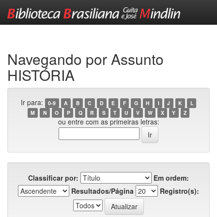
Skip
navigation
Navegando por Assunto
HISTÓRIA
Ir para:
0-9
A
B
C
D
E
F
G
H
I
J
K
L
M
N
O
P
Q
R
S
T
U
V
W
X
Y
Z
ou entre com as primeiras letras:
Classificar por:
Em ordem:
Resultados/Página
Registro(s):