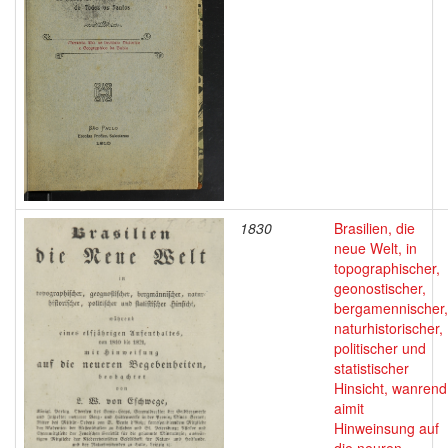
1830
Brasilien, die
neue Welt, in
topographischer,
geonostischer,
bergamennischer,
naturhistorischer,
politischer und
statistischer
Hinsicht, wanrend
aimit
Hinweinsung auf