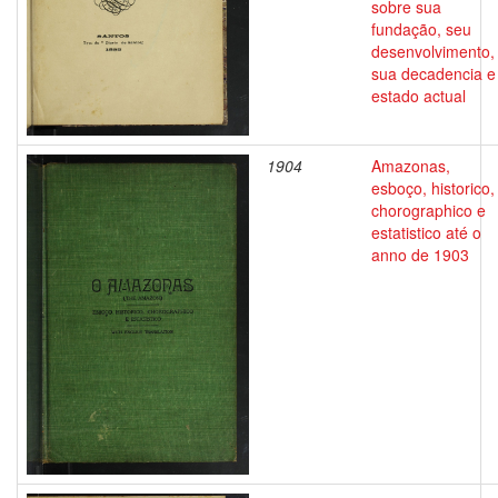
sobre sua
fundação, seu
desenvolvimento,
sua decadencia e
estado actual
1904
Amazonas,
esboço, historico,
chorographico e
estatistico até o
anno de 1903