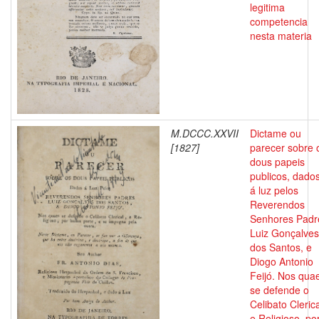
legitima
competencia
nesta materia
M.DCCC.XXVII
Dictame ou
[1827]
parecer sobre 
dous papeis
publicos, dado
á luz pelos
Reverendos
Senhores Padr
Luiz Gonçalves
dos Santos, e
Diogo Antonio
Feijó. Nos qua
se defende o
Celibato Clerica
e Religioso, po