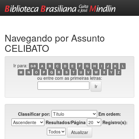
Skip
navigation
Navegando por Assunto
CELIBATO
Ir para:
0-9
A
B
C
D
E
F
G
H
I
J
K
L
M
N
O
P
Q
R
S
T
U
V
W
X
Y
Z
ou entre com as primeiras letras:
Classificar por:
Em ordem:
Resultados/Página
Registro(s):