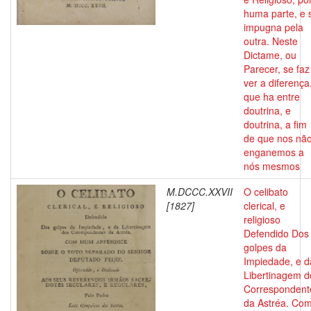
huma parte, e 
impugna pela
outra. Neste
Dictame, ou
Parecer, se faz
ver a diferença
que ha entre
doutrina, e
doutrina, a fim
de que nos nã
enganemos a
nós mesmos
M.DCCC.XXVII
O celibato
[1827]
clerical, e
religioso
Defendido Dos
golpes da
Impiedade, e d
Libertinagem d
Correspondent
da Astréa. Co