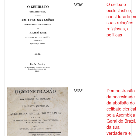
1836
O celibato
ecclesiastico,
considerado e
suas relações
religiosas, e
politicas
1828
Demonstrasão
da necesidade
da abolisão do
celibato clerical
pela Asemblea
Geral do Brazil
da sua
verdadeira e