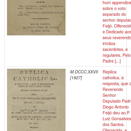
hum appendic
sobre o voto
separado do
senhor deputa
Feijó. Offerecid
e Dedicado ao
seus reverend
irmãos
sacerdotes, e
regulares, Pelo
Padre [...]
M.DCCC.XXVII
Replica
[1827]
catholica, á
resposta, que 
Reverendo
Senhor
Deputado Padr
Diogo Antonio
Feijó deu ao P.
Luiz Gonsalves
dos Santos.
Oferrecida, e