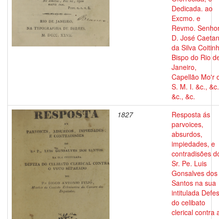
Dedicada. ao
Excmo. e
Revmo. Senho
D. José Caeta
da Silva Coitin
Bispo do Rio d
Janeiro,
Capellão Mo'r 
S. M. I. &c., &c.
&c., &c.
1827
Resposta ás
parvoices,
absurdos,
impiedades, e
contradisões d
Sr. Pe. Luis
Gonsalves dos
Santos na sua
intitulada Defe
do celibato
clerical contra 