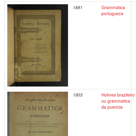
1881
Grammatica
portugueza
1903
Holmes brazileiro
ou grammatica
da puericia