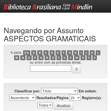
Skip
navigation
Navegando por Assunto
ASPECTOS GRAMATICAIS
Ir para:
0-9
A
B
C
D
E
F
G
H
I
J
K
L
M
N
O
P
Q
R
S
T
U
V
W
X
Y
Z
ou entre com as primeiras letras:
Classificar por:
Em ordem:
Resultados/Página
Registro(s):