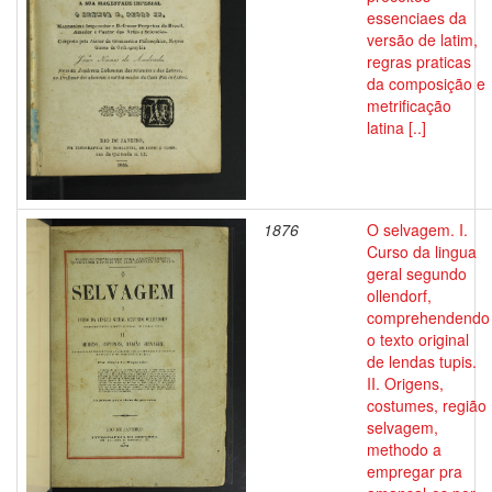
essenciaes da
versão de latim,
regras praticas
da composição e
metrificação
latina [..]
1876
O selvagem. I.
Curso da lingua
geral segundo
ollendorf,
comprehendendo
o texto original
de lendas tupis.
II. Origens,
costumes, região
selvagem,
methodo a
empregar pra