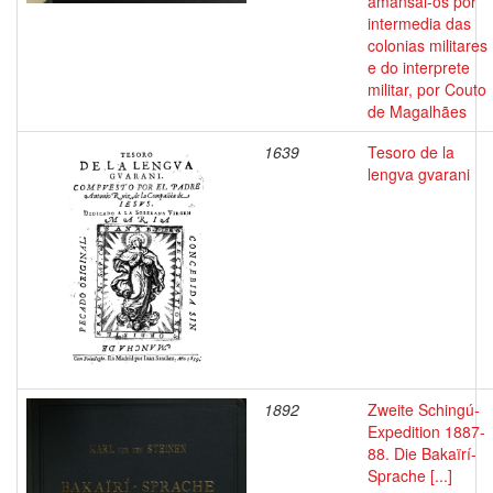
amansal-os por
intermedia das
colonias militares
e do interprete
militar, por Couto
de Magalhães
1639
Tesoro de la
lengva gvarani
1892
Zweite Schingú-
Expedition 1887-
88. Die Bakaïrí-
Sprache [...]