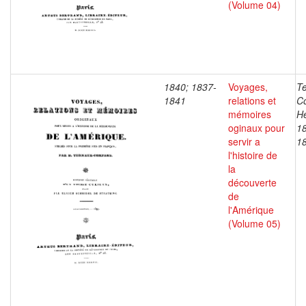
(Volume 04)
1840; 1837-
Voyages,
T
1841
relations et
C
mémoires
He
oginaux pour
1
servir a
1
l'histoire de
la
découverte
de
l'Amérique
(Volume 05)