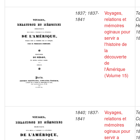
1837; 1837-
Voyages,
T
1841
relations et
C
mémoires
He
oginaux pour
1
servir a
1
l'histoire de
la
découverte
de
l'Amérique
(Volume 15)
1840; 1837-
Voyages,
T
1841
relations et
C
mémoires
He
oginaux pour
1
servir a
1