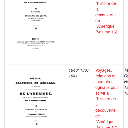
l'histoire de
la
découverte
de
l'Amérique
(Volume 16)
1840; 1837-
Voyages,
T
1841
relations et
C
mémoires
He
oginaux pour
1
servir a
1
l'histoire de
la
découverte
de
l'Amérique
(Volume 17)