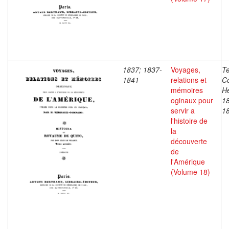
1837; 1837-
Voyages,
T
1841
relations et
C
mémoires
He
oginaux pour
1
servir a
1
l'histoire de
la
découverte
de
l'Amérique
(Volume 18)