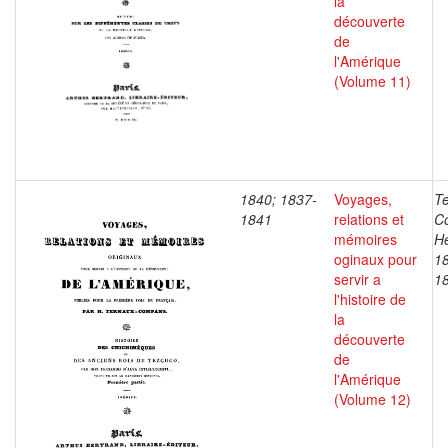
la
découverte
de
l'Amérique
(Volume 11)
1840; 1837-
Voyages,
T
1841
relations et
C
mémoires
He
oginaux pour
1
servir a
1
l'histoire de
la
découverte
de
l'Amérique
(Volume 12)