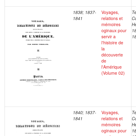
1838; 1837-
Voyages,
T
1841
relations et
C
mémoires
He
oginaux pour
1
servir a
1
l'histoire de
la
découverte
de
l'Amérique
(Volume 02)
1840; 1837-
Voyages,
T
1841
relations et
C
mémoires
He
oginaux pour
1