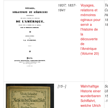
1837; 1837-
Voyages,
T
1841
relations et
C
mémoires
He
oginaux pour
1
servir a
1
l'histoire de
la
découverte
de
l'Amérique
(Volume 20)
[15--]
Wahrhaftige
Sc
Historie einer
Ul
wunderbaren
1
Schiffahrt,
-
welche Ulrich