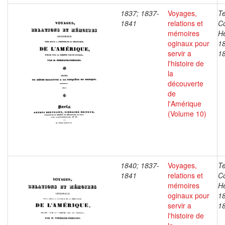
1837; 1837-
Voyages,
T
1841
relations et
C
mémoires
He
oginaux pour
1
servir a
1
l'histoire de
la
découverte
de
l'Amérique
(Volume 10)
1840; 1837-
Voyages,
T
1841
relations et
C
mémoires
He
oginaux pour
1
servir a
1
l'histoire de