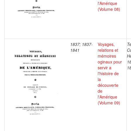
l'Amérique
(Volume 08)
1837; 1837-
Voyages,
T
1841
relations et
C
mémoires
He
oginaux pour
1
servir a
1
l'histoire de
la
découverte
de
l'Amérique
(Volume 09)