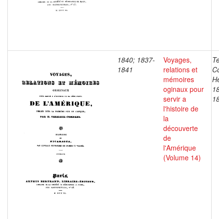
1840; 1837-
Voyages,
T
1841
relations et
C
mémoires
He
oginaux pour
1
servir a
1
l'histoire de
la
découverte
de
l'Amérique
(Volume 14)