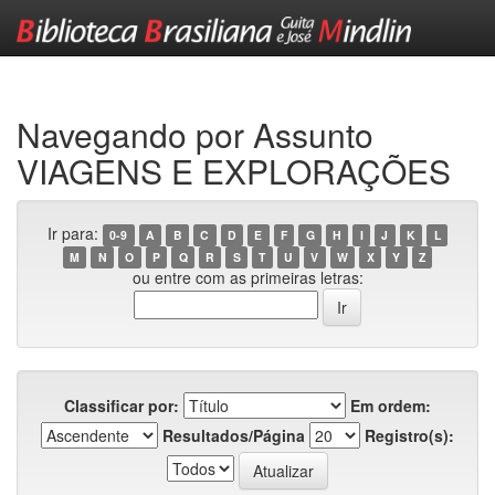
Skip
navigation
Navegando por Assunto
VIAGENS E EXPLORAÇÕES
Ir para:
0-9
A
B
C
D
E
F
G
H
I
J
K
L
M
N
O
P
Q
R
S
T
U
V
W
X
Y
Z
ou entre com as primeiras letras:
Classificar por:
Em ordem:
Resultados/Página
Registro(s):