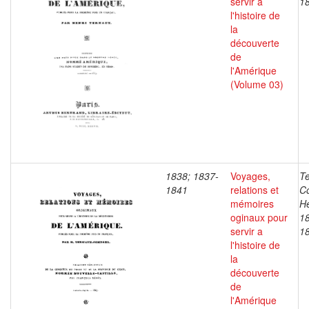
servir a
1
l'histoire de
la
découverte
de
l'Amérique
(Volume 03)
1838; 1837-
Voyages,
T
1841
relations et
C
mémoires
He
oginaux pour
1
servir a
1
l'histoire de
la
découverte
de
l'Amérique