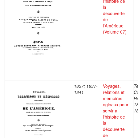
l'histoire de
la
découverte
de
l'Amérique
(Volume 07)
1837; 1837-
Voyages,
T
1841
relations et
C
mémoires
He
oginaux pour
1
servir a
1
l'histoire de
la
découverte
de