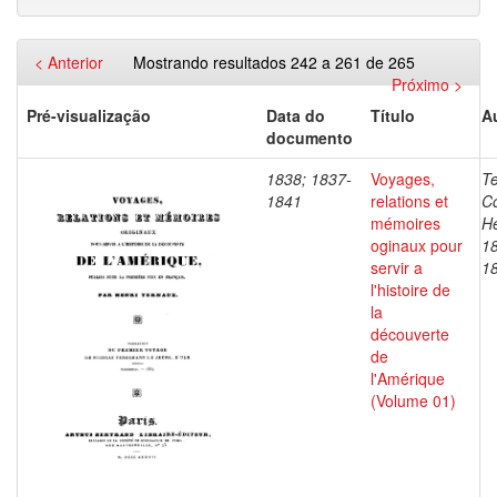
< Anterior
Mostrando resultados 242 a 261 de 265
Próximo >
Pré-visualização
Data do
Título
A
documento
1838; 1837-
Voyages,
T
1841
relations et
C
mémoires
He
oginaux pour
1
servir a
1
l'histoire de
la
découverte
de
l'Amérique
(Volume 01)