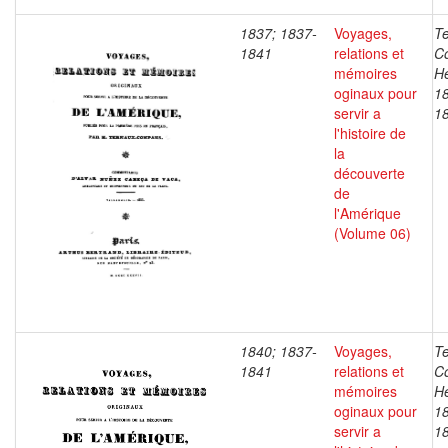
1837; 1837-
Voyages,
T
1841
relations et
C
mémoires
He
oginaux pour
1
servir a
1
l'histoire de
la
découverte
de
l'Amérique
(Volume 06)
1840; 1837-
Voyages,
T
1841
relations et
C
mémoires
He
oginaux pour
1
servir a
1