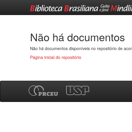
Skip
navigation
Não há documentos
Não há documentos disponíveis no repositório de acor
Página inicial do repositório