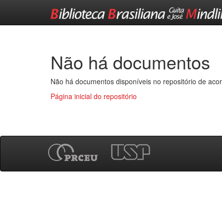
Skip
navigation
Não há documentos
Não há documentos disponíveis no repositório de acor
Página inicial do repositório