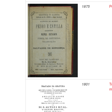
1875
P
1801
T
m