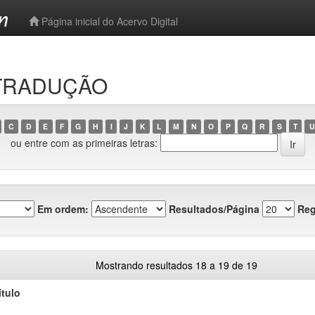
-->
Página inicial do Acervo Digital
o TRADUÇÃO
C
D
E
F
G
H
I
J
K
L
M
N
O
P
Q
R
S
T
U
ou entre com as primeiras letras:
Em ordem:
Resultados/Página
Reg
Mostrando resultados 18 a 19 de 19
ítulo