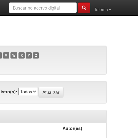
Idioma
V
W
X
Y
Z
istro(s):
Autor(es)