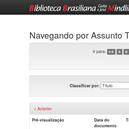
Skip
navigation
Navegando por Assunt
Ir para:
0-9
A
B
Classificar por:
< Anterior
Pré-visualização
Data do
T
documento