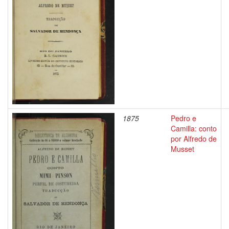
1875
Pedro e
Camilla: conto
por Alfredo de
Musset