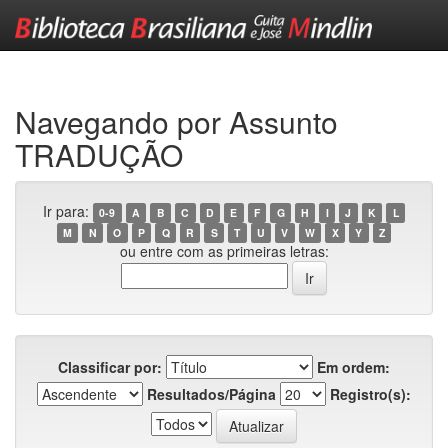
Skip
navigation
Navegando por Assunto
TRADUÇÃO
Ir para:
0-9
A
B
C
D
E
F
G
H
I
J
K
L
M
N
O
P
Q
R
S
T
U
V
W
X
Y
Z
ou entre com as primeiras letras:
Classificar por:
Em ordem:
Resultados/Página
Registro(s):