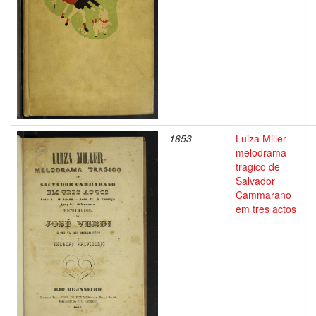
1853
Luiza Miller
melodrama
tragico de
Salvador
Cammarano
em tres actos