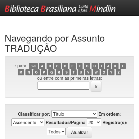
Skip
navigation
Navegando por Assunto
TRADUÇÃO
Ir para:
0-9
A
B
C
D
E
F
G
H
I
J
K
L
M
N
O
P
Q
R
S
T
U
V
W
X
Y
Z
ou entre com as primeiras letras:
Classificar por:
Em ordem:
Resultados/Página
Registro(s):