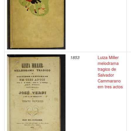
1853
Luiza Miller
melodrama
tragico de
Salvador
Cammarano
em tres actos