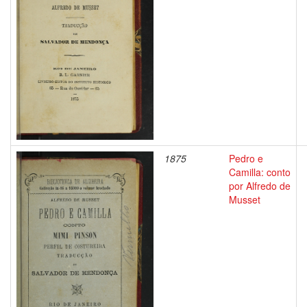
1875
Pedro e
Camilla: conto
por Alfredo de
Musset