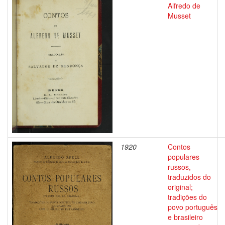
Alfredo de
Musset
1920
Contos
populares
russos,
traduzidos do
original;
tradições do
povo português
e brasileiro