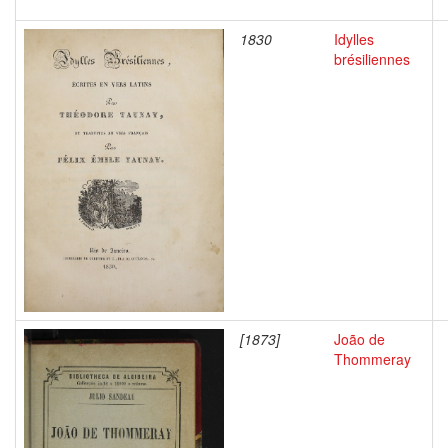
1830
Idylles
brésiliennes
[1873]
João de
Thommeray