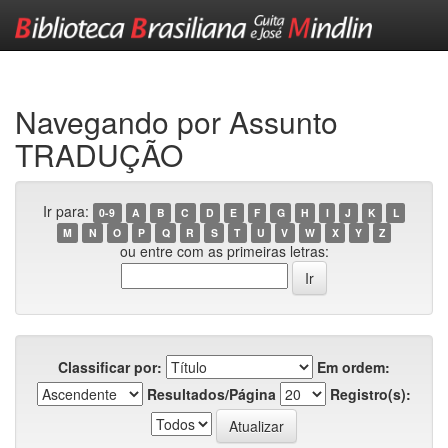
Skip
navigation
Navegando por Assunto
TRADUÇÃO
Ir para:
0-9
A
B
C
D
E
F
G
H
I
J
K
L
M
N
O
P
Q
R
S
T
U
V
W
X
Y
Z
ou entre com as primeiras letras:
Classificar por:
Em ordem:
Resultados/Página
Registro(s):