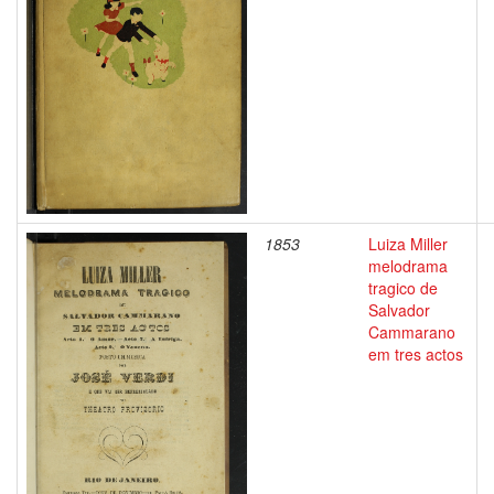
1853
Luiza Miller
melodrama
tragico de
Salvador
Cammarano
em tres actos