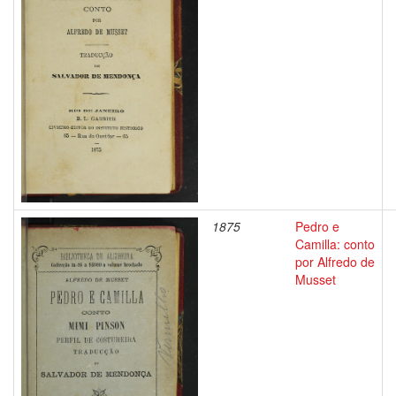
1875
Pedro e
Camilla: conto
por Alfredo de
Musset