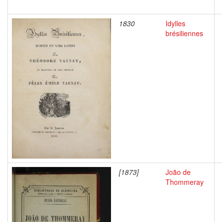
1830
Idylles
brésiliennes
[1873]
João de
Thommeray