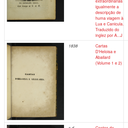
extraordinarias
igualmente a
descripção de
huma viagem à
Lua e Canicula.
Traduzido do
inglez por A...J
1838
Cartas
D'Heloisa e
Abailard
(Volume 1 e 2)
s.d.
Contos de