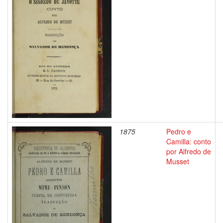
1875
Pedro e
Camilla: conto
por Alfredo de
Musset