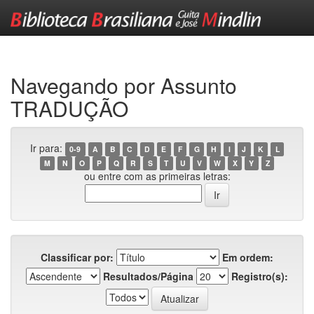
Skip
navigation
Navegando por Assunto
TRADUÇÃO
Ir para:
0-9
A
B
C
D
E
F
G
H
I
J
K
L
M
N
O
P
Q
R
S
T
U
V
W
X
Y
Z
ou entre com as primeiras letras:
Classificar por:
Em ordem:
Resultados/Página
Registro(s):