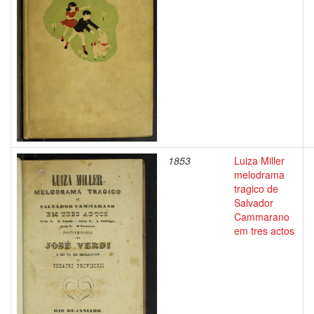
1853
Luiza Miller
melodrama
tragico de
Salvador
Cammarano
em tres actos