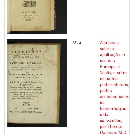
1814
Aforismos
sobre a
applicação, e
uso dos
Forceps, e
Vectis, e sobre
os partos
preternaturaes,
partos
acompanhados
de
hemorrhagias,
e de
convulsões,
por Thomaz
Denman, M.D.