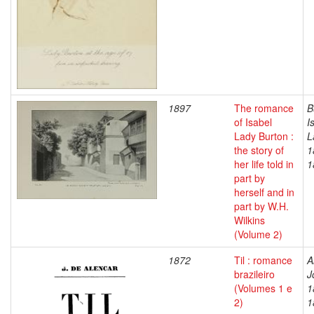
1897
The romance
B
of Isabel
I
Lady Burton :
L
the story of
1
her life told in
1
part by
herself and in
part by W.H.
Wilkins
(Volume 2)
1872
Til : romance
A
brazileiro
J
(Volumes 1 e
1
2)
1