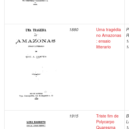
1880
Uma tragédia
P
no Amazonas
R
: ensaio
1
litterario
1
1915
Triste fim de
B
Polycarpo
L
Quaresma
1