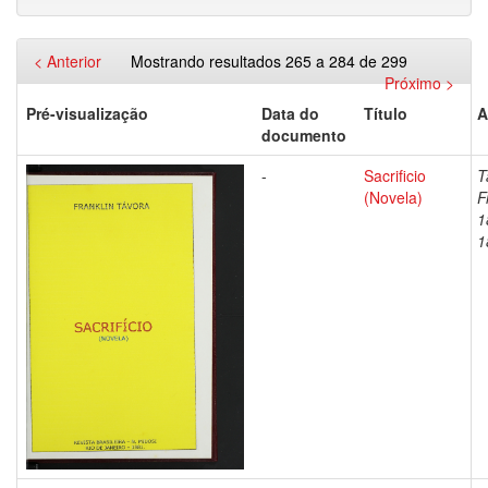
< Anterior
Mostrando resultados 265 a 284 de 299
Próximo >
Pré-visualização
Data do
Título
A
documento
-
Sacrificio
T
(Novela)
F
1
1