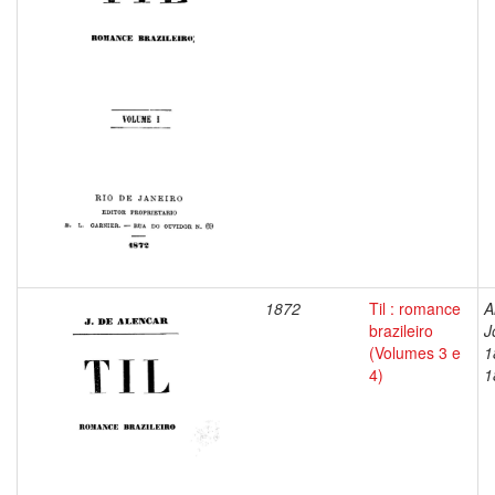
1872
Til : romance
A
brazileiro
J
(Volumes 3 e
1
4)
1