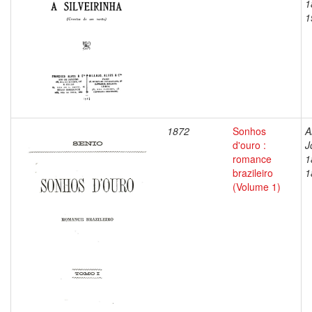
1
1
1872
Sonhos
A
d'ouro :
J
romance
1
brazileiro
1
(Volume 1)