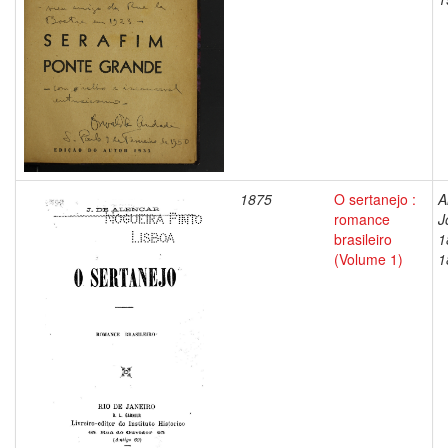
1875
O sertanejo :
A
romance
J
brasileiro
1
(Volume 1)
1