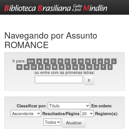
Skip
navigation
Navegando por Assunto
ROMANCE
Ir para:
0-9
A
B
C
D
E
F
G
H
I
J
K
L
M
N
O
P
Q
R
S
T
U
V
W
X
Y
Z
ou entre com as primeiras letras:
Classificar por:
Em ordem:
Resultados/Página
Registro(s):