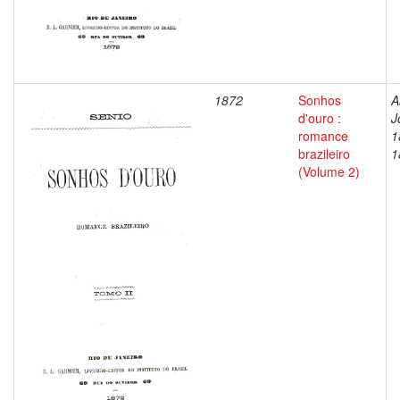
1872
Sonhos
A
d'ouro :
J
romance
1
brazileiro
1
(Volume 2)