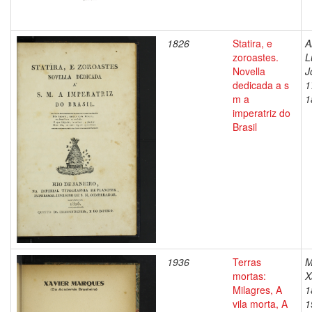
1826
Statira, e
A
zoroastes.
L
Novella
J
dedicada a s
1
m a
1
imperatriz do
Brasil
1936
Terras
M
mortas:
X
Milagres, A
1
vila morta, A
1