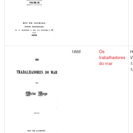
1866
Os
H
trabalhadores
V
do mar
1
1