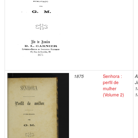
1875
Senhora :
A
perfil de
J
mulher
1
(Volume 2)
1