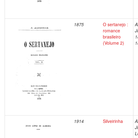
1875
O sertanejo :
A
romance
J
brasileiro
1
(Volume 2)
1
1914
Silveirinha
A
J
L