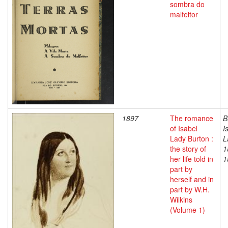
sombra do
malfeitor
1897
The romance
B
of Isabel
I
Lady Burton :
L
the story of
1
her life told in
1
part by
herself and in
part by W.H.
Wilkins
(Volume 1)