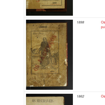
1898
Os
pu
1862
Os