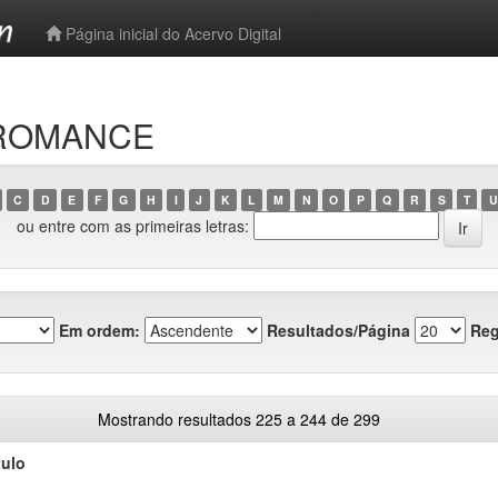
-->
Página inicial do Acervo Digital
o ROMANCE
C
D
E
F
G
H
I
J
K
L
M
N
O
P
Q
R
S
T
U
ou entre com as primeiras letras:
Em ordem:
Resultados/Página
Reg
Mostrando resultados 225 a 244 de 299
tulo