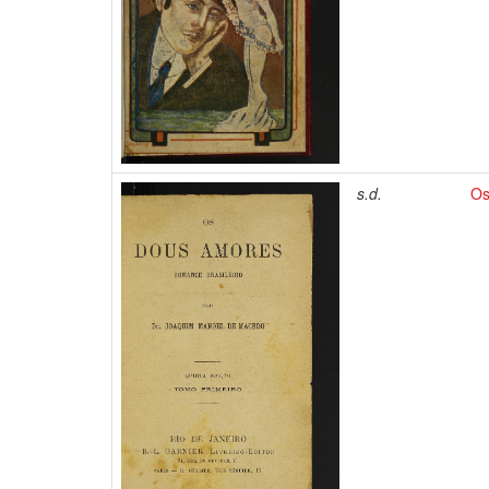
s.d.
Os