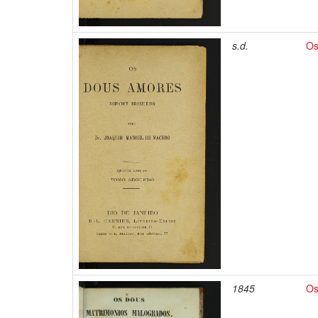
s.d.
Os
1845
Os