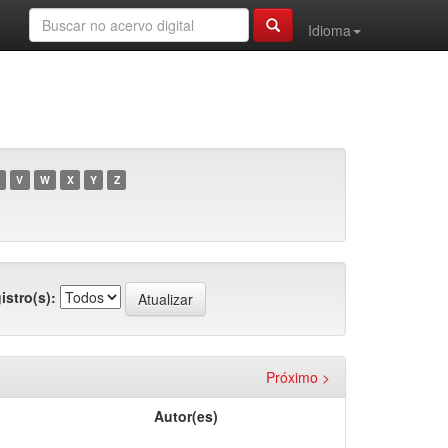
Idioma
V
W
X
Y
Z
istro(s):
Próximo >
Autor(es)