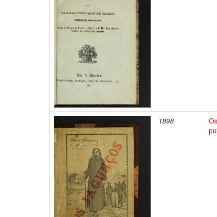
1898
Os
pu