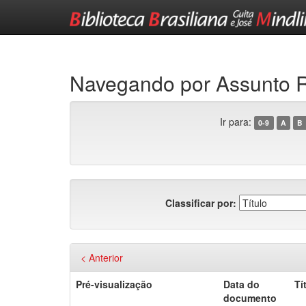
Skip
navigation
Navegando por Assunt
Ir para:
0-9
A
B
Classificar por:
< Anterior
Pré-visualização
Data do
Tí
documento